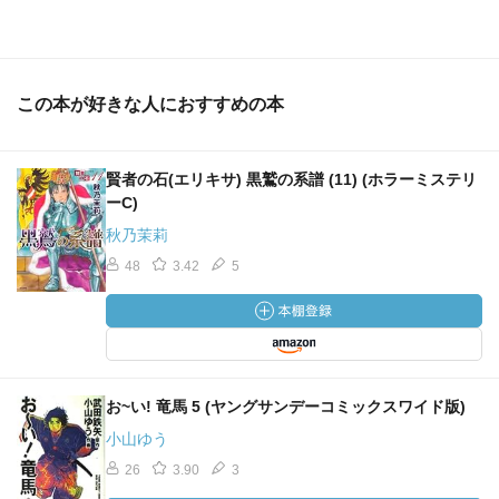
この本が好きな人におすすめの本
賢者の石(エリキサ) 黒鷲の系譜 (11) (ホラーミステリ
ーC)
秋乃茉莉
48
3.42
5
お~い! 竜馬 5 (ヤングサンデーコミックスワイド版)
小山ゆう
26
3.90
3