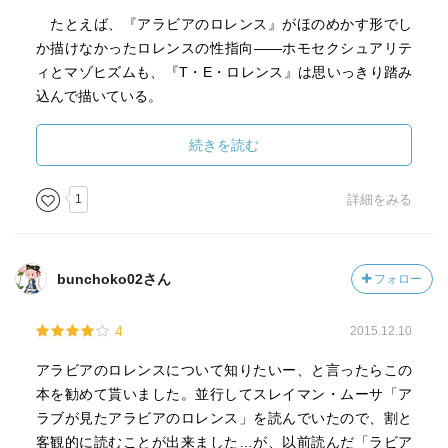
たとえば、『アラビアのロレンス』がほのめかす形でし
か描けなかったロレンスの性指向――ホモセクシュアリテ
ィとマゾヒズムも、『T・E・ロレンス』は思いっきり踏み
込んで描いている。
それは、竹宮惠子が『風と木の詩』で切り拓き、山岸凉
子の『日出処の天子』などに開花した「BL」の伝統が、日
続きを読む
本のマンガにあればこそだろう。
1
詳細をみる
また、ロレンスの複雑きわまる内面についての描写も、
『アラビアのロレンス』より重層的で深い。マンガという
表現形式そのものが持つ力のなせる技であろう。
bunchoko02さん
フォロー
もっと高く評価されてしかるべき、マンガ史に残る傑
4
2015.12.10
作。
アラビアのロレンスについて知りたいー、と言ったらこの
本を勧めて貰いました。並行してスレイマン・ムーサ「ア
ラブが見たアラビアのロレンス」を読んでいたので、割と
客観的に読むことが出来ました…が、以前読んだ「ラビア