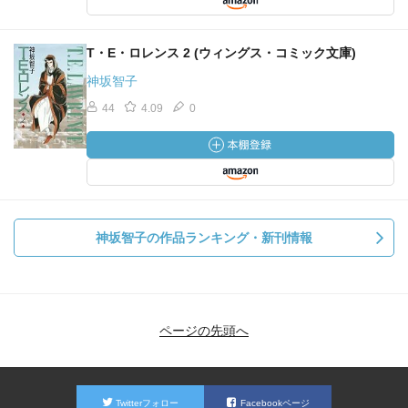
T・E・ロレンス 2 (ウィングス・コミック文庫)
神坂智子
44
4.09
0
神坂智子の作品ランキング・新刊情報
ページの先頭へ
Twitterフォロー
Facebookページ