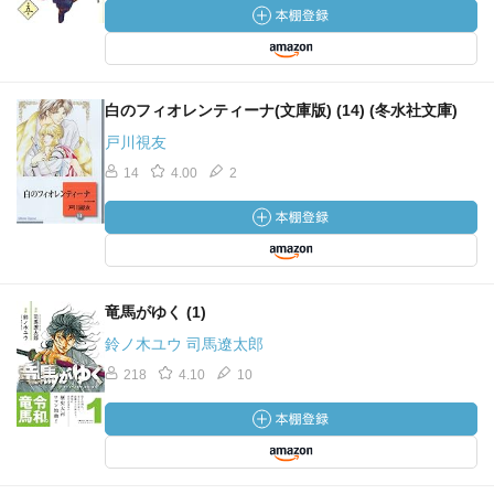
白のフィオレンティーナ(文庫版) (14) (冬水社文庫)
戸川視友
14
4.00
2
竜馬がゆく (1)
鈴ノ木ユウ 司馬遼太郎
218
4.10
10