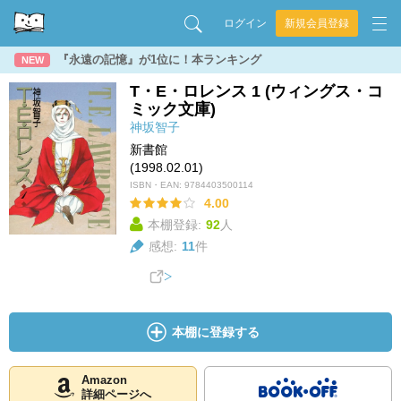
ログイン
新規会員登録
『永遠の記憶』が1位に！本ランキング
NEW
T・E・ロレンス 1 (ウィングス・コ
ミック文庫)
神坂智子
新書館
(1998.02.01)
ISBN・EAN:
9784403500114
4.00
本棚登録:
92
人
感想:
11
件
本棚に登録する
Amazon
詳細ページへ