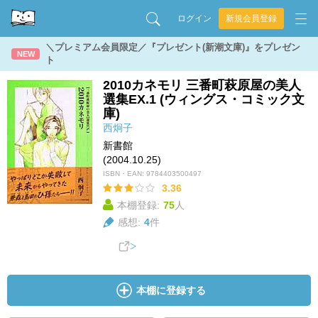
ログイン
新規会員登録
＼プレミアム会員限定／『プレゼント(新潮文庫)』をプレゼン
NEW
ト
2010カネモリ 三番町萩原屋の美人
選集EX.1 (ウィングス・コミック文
庫)
西炯子
新書館
(2004.10.25)
ISBN・EAN:
9784403500497
3.36
本棚登録:
75
人
感想:
4
件
本棚に登録する