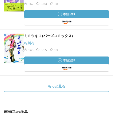
162
3.53
10
ミミツキ 1 (バーズコミックス)
相川有
146
3.55
13
もっと見る
西炯子の作品