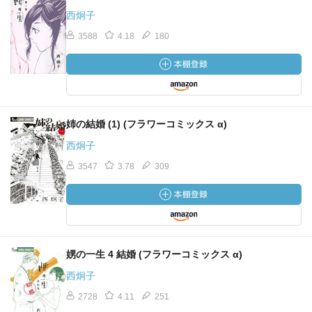
西炯子
3588
4.18
180
姉の結婚 (1) (フラワーコミックス α)
西炯子
3547
3.78
309
娚の一生 4 結婚 (フラワーコミックス α)
西炯子
2728
4.11
251