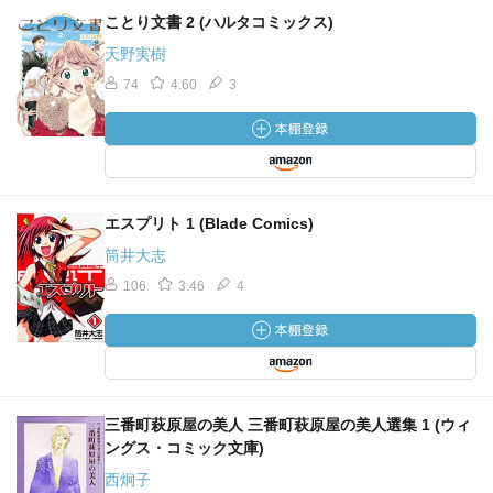
ことり文書 2 (ハルタコミックス)
天野実樹
74
4.60
3
エスプリト 1 (Blade Comics)
筒井大志
106
3.46
4
三番町萩原屋の美人 三番町萩原屋の美人選集 1 (ウィ
ングス・コミック文庫)
西炯子