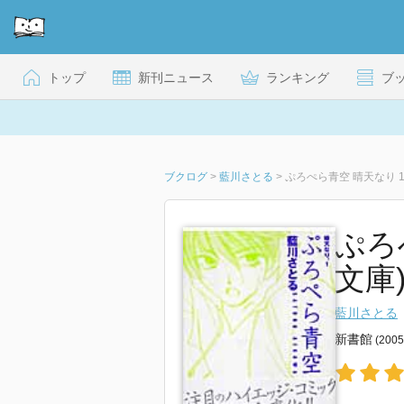
トップ
新刊ニュース
ランキング
ブ
ブクログ
>
藍川さとる
>
ぷろぺら青空 晴天なり 
ぷろ
文庫
藍川さとる
新書館
(200