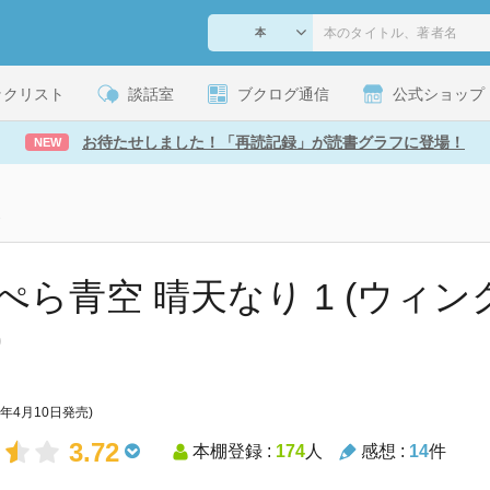
ックリスト
談話室
ブクログ通信
公式ショップ
お待たせしました！「再読記録」が読書グラフに登場！
NEW
1
ぺら青空 晴天なり 1 (ウィ
)
5年4月10日発売)
3.72
本棚登録 :
174
人
感想 :
14
件