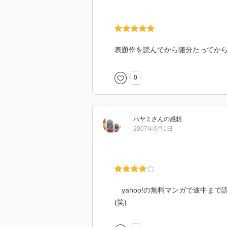
表題作を読んでから随分たってか
0
ハヤミ
さん
の感想
2007年9月1日
yahoo!の無料マンガで途中ま
(笑)