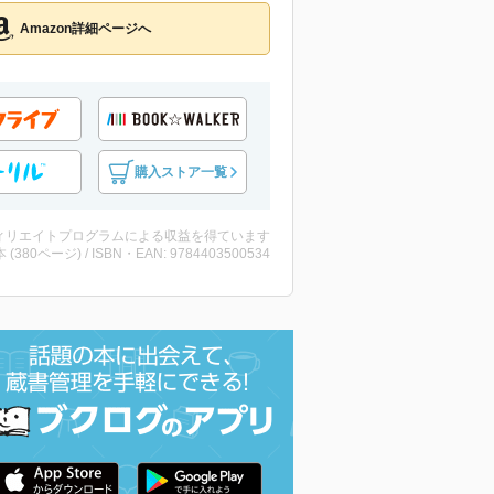
Amazon詳細ページへ
購入ストア一覧
ィリエイトプログラムによる収益を得ています
・本 (380ページ) / ISBN・EAN: 9784403500534