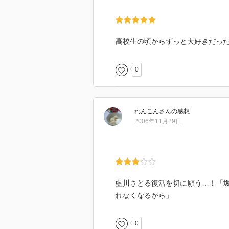
高校生の頃からずっと大好きだっ
0
れんこん
さん
の感想
2006年11月29日
藍川さとる復活を切に願う…！「
れなくなるから」
0