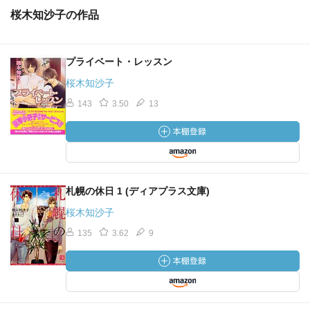
桜木知沙子の作品
プライベート・レッスン
桜木知沙子
143
3.50
13
札幌の休日 1 (ディアプラス文庫)
桜木知沙子
135
3.62
9