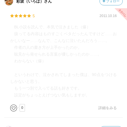
彩波（いろは）さん
フォロー
5
2011.10.16
BL小説を読んで、本気で泣きました（爆）
扱ってる内容はものすごくベタだったんですけど……お
かしいなー……なんで、こんなに泣いたんだろう……。
作者の人の書き方が上手かったのか。
聡見から発せられる言葉が優しかったのか……。
わからない（爆）
というわけで、泣かされてしまった僕は、90点をつける
しかないと思う。
もう一つ別で入ってる話も好きです。
設定がちょっとえげつない気もしますが。
0
詳細をみる