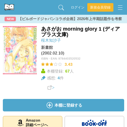
ログイン
新規会員登録
【ビルボードジャパンコラボ企画】2026年上半期話題作を考察
NEW
あさがお morning glory 1 (ディア
プラス文庫)
桜木知沙子
新書館
(2002.02.10)
ISBN・EAN:
9784403520532
3.43
本棚登録:
67
人
感想:
4
件
本棚に登録する
Amazon
詳細ページへ