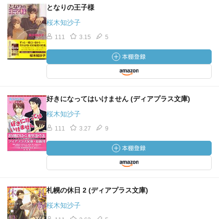
となりの王子様
桜木知沙子
111
3.15
5
好きになってはいけません (ディアプラス文庫)
桜木知沙子
111
3.27
9
札幌の休日 2 (ディアプラス文庫)
桜木知沙子