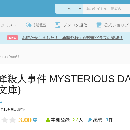
ックリスト
談話室
ブクログ通信
公式ショップ
お待たせしました！「再読記録」が読書グラフに登場！
NEW
ous Dam! 6
殺人事件 MYSTERIOUS DA
文庫)
ル
5年10月6日発売)
3.00
本棚登録 :
27
人
感想 :
1
件