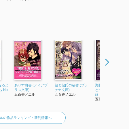
なるよ
ありす白書 (ディアプ
彼と彼氏の秘密 (プラ
海賊王子の虜囚 Kiss
y No
ラス文庫)
チナ文庫)
と海賊 1 (Citrus Nove
五百香ノエル
五百香ノエル
s)
五百香ノエル
ルの作品ランキング・新刊情報へ