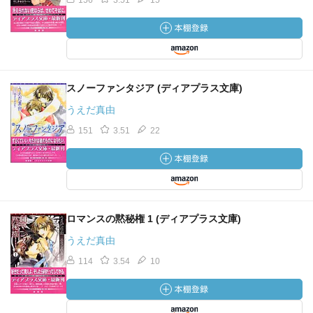
156
3.51
15
スノーファンタジア (ディアプラス文庫)
うえだ真由
151
3.51
22
ロマンスの黙秘権 1 (ディアプラス文庫)
うえだ真由
114
3.54
10