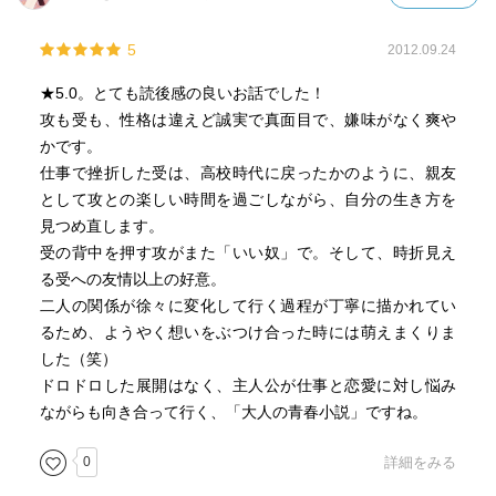
5
2012.09.24
★5.0。とても読後感の良いお話でした！
攻も受も、性格は違えど誠実で真面目で、嫌味がなく爽や
かです。
仕事で挫折した受は、高校時代に戻ったかのように、親友
として攻との楽しい時間を過ごしながら、自分の生き方を
見つめ直します。
受の背中を押す攻がまた「いい奴」で。そして、時折見え
る受への友情以上の好意。
二人の関係が徐々に変化して行く過程が丁寧に描かれてい
るため、ようやく想いをぶつけ合った時には萌えまくりま
した（笑）
ドロドロした展開はなく、主人公が仕事と恋愛に対し悩み
ながらも向き合って行く、「大人の青春小説」ですね。
0
詳細をみる