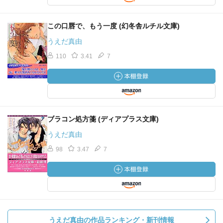
この口唇で、もう一度 (幻冬舎ルチル文庫)
うえだ真由
110
3.41
7
ブラコン処方箋 (ディアプラス文庫)
うえだ真由
98
3.47
7
うえだ真由の作品ランキング・新刊情報