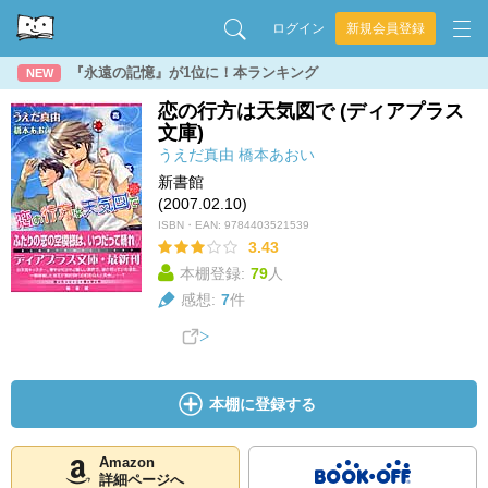
ログイン
新規会員登録
『永遠の記憶』が1位に！本ランキング
NEW
恋の行方は天気図で (ディアプラス
文庫)
うえだ真由
橋本あおい
新書館
(2007.02.10)
ISBN・EAN:
9784403521539
3.43
本棚登録:
79
人
感想:
7
件
本棚に登録する
Amazon
詳細ページへ