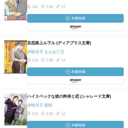
142
3.60
17
京恋路上ル下ル (ディアプラス文庫)
夕映月子 まさお三月
119
3.55
14
ハイスペックな彼の矜持と恋 (シャレード文庫)
夕映月子 香咲
115
3.92
11