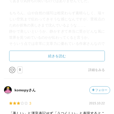
てあまり気持ちの良いものではありませんでした。
もちろん、山や自然の描写は相変わらず素晴らしく、瑞々
しい空気まで伝わってきそうな感じなんですが、受視点の
ためか折角の美しさまで沈んでいるような……。
静かで美しいというか、静かすぎて本当に受がどんな風に
世界を見つめているのかが伝わってくると言うか。
そういう点では非常に文章力に優れている作家さんなので
はないかと思いますが、今回のお話はそれゆえに起伏もな
くいまいちでした。
続きを読む
正直、物足りないの一言に尽きます。
0
詳細をみる
攻もワンコなんですが、強引さといったものとは程遠く、
ここまで消極的で後ろ向きな受の相手としては、はっきり
物足りない。物足りなさすぎて、つまらない。
komopyさん
フォロー
何でもかんでも受を気遣い、まるでペンより重いもの持っ
たことないお姫様扱いに、んん？っと疑問を感じる。
3
2015.10.22
気遣いも大切だけど、そうじゃないよね……というか、好
みの攻ではなかった。
「美しい」と漢字表記せず「うつくしい」と表現するとこ