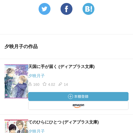
夕映月子の作品
天国に手が届く (ディアプラス文庫)
夕映月子
160
4.02
14
てのひらにひとつ (ディアプラス文庫)
夕映月子