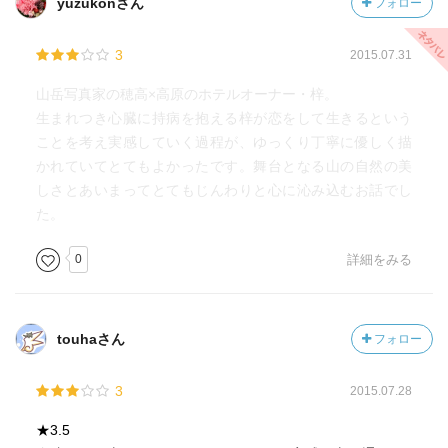
yuzukonさん
フォロー
3
2015.07.31
山岳写真家の穂高×高原のホテルオーナー・梓。
生まれつき心臓に持病を抱える梓が恋をして生きるという
ことを考え実感していく過程が、ゆっくり丁寧に優しく描
かれていてとてもよかったです。舞台となる山の自然の美
しさとあいまってとてもじんわりと心に沁み込むお話でし
た。
0
詳細をみる
touhaさん
フォロー
3
2015.07.28
★3.5