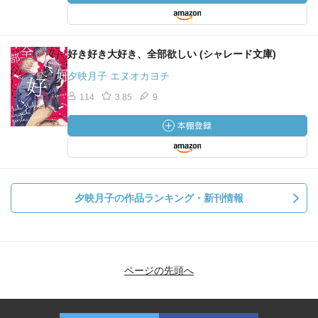
好き好き大好き、全部欲しい (シャレード文庫)
夕映月子 エヌオカヨチ
114
3.85
9
夕映月子の作品ランキング・新刊情報
ページの先頭へ