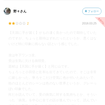
野々さん
フォロー
2
2016.03.25
【天国に手が届く】がもの凄く良かったので期待していた
のですが、ちょっと期待はずれだったというか、悪くはな
いけど特に印象に残らない話という感じでした。
攻は年下ワンコ攻。
受は生気に欠ける病弱受。
題材は【天国に手が届く】と同じ山です。
ちょろっと小田切と佐和も出てきていたので、そこは非常
に嬉しかった。寧ろそこだけ空気に色が付いたみたいで、
他のほとんどのシーンは色のない世界というか、グレーっ
ぽい印象でした。
何だか読んでいて、受の病気に対する気持ちとか、そうい
った「病気」を中心に全ての話が進んでいって、読んでい