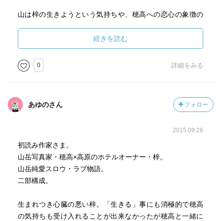
山は梓の生きようという気持ちや、穂高への恋心の象徴の
ように感じました。
毎日遠目に山を見上げるだけで諦めていた梓の手をとっ
続きを読む
て、寄り添ってくれた穂高。穂高の愛に応えようという気
持ちが、登山したいという意欲につながっていきます。
0
詳細をみる
穂高を好きになって、初めて生きることへの執着が芽生え
た梓です。愛のパワーですね！
あゆのさん
フォロー
プラトニックで終わっちゃうんじゃないかと危惧するほど
の、清らかラブでしたね。エロティックな雰囲気とは無縁
2015.09.26
そうな二人なので、ちょっとした身体接触wにもドキドキさ
せられました。
初読み作家さま。
なので初めて結ばれたシーンは、よかった～！と安堵して
山岳写真家・穂高×高原のホテルオーナー・梓。
しまって、萌えより喜びの方が大きかったです。
山岳純愛スロウ・ラブ物語。
Hはラブラブ、あまあまでした！
二部構成。
みずかねｾﾝｾのイラストがぴったりで、脳内でイメージが広
がりました。ボルゾイのシルフがめちゃくちゃいいw
生まれつき心臓の悪い梓。「生きる」事にも消極的で穂高
の気持ちも受け入れることが出来なかったが穂高と一緒に