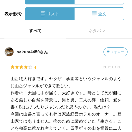
表示形式:
リスト
全文
すべて
ネタバレ
sakura4459さん
フォロー
4
2015.07.30
山岳物大好きです。ヤクザ、学園等というジャンルのよう
に山岳ジャンルができて欲しい。
作者の「天国に手が届く」大好きです。時として死が側に
ある厳しい自然を背景に、男と男、二人の絆、信頼、愛を
書くBLにぴったりジャンルだと思うのです。私だけ？
今回は山岳と言っても梓は家族経営ホテルのオーナー。登
山家ではありません。病のために諦めていた「生きる」こ
とを穂高に惹かれ考えていく。四季折々の山を背景に二人