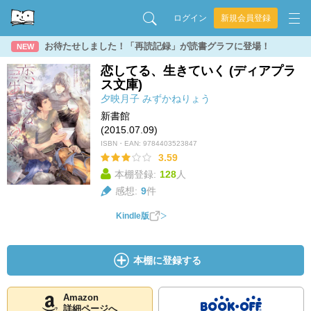
ログイン
新規会員登録
お待たせしました！「再読記録」が読書グラフに登場！
NEW
恋してる、生きていく (ディアプラ
ス文庫)
夕映月子
みずかねりょう
新書館
(2015.07.09)
ISBN・EAN:
9784403523847
3.59
本棚登録:
128
人
感想:
9
件
Kindle版
本棚に登録する
Amazon
詳細ページへ