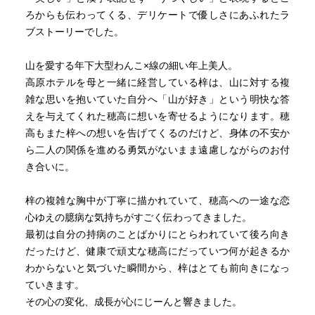
ろからも伝わってくる、デリケートで優しさにあふれたラ
終盤は手術をきっかけに受がまるで人格まで変わったかの
ブストーリーでした。
ような変化を見せましたが、それも何とも言えない置いて
きぼり感で、結局最後までさらっと読んで終わってしまい
山を愛する年下大型わんこ×線の細い年上美人。
ました。
高原ホテルを母と一緒に経営している梓は、山に対する複
雑な思いを抱いていた自分へ「山が好き」という明快な答
読みやすいので普通に読めますが、印象に残らなかったの
えを与えてくれた穂高に想いを寄せるようになります。穂
で読み返すことはないと思います。
高もまた梓への想いを告げてくるのだけど、身体の不安か
ら二人の関係を進める勇気がないまま遠慮しながらのお付
き合いに。
梓の複雑な胸中が丁寧に描かれていて、穂高への一途な恋
心ゆえの臆病な気持ちがすごく伝わってきました。
最初は自分の持病のことばかりにとらわれていて後ろ向き
だったけど、健康で頑丈な穂高にだっていつ何が起きるか
わからないと気づいた瞬間から、梓はとても前向きになっ
ていきます。
その心の変化、成長が心にじーんと響きました。