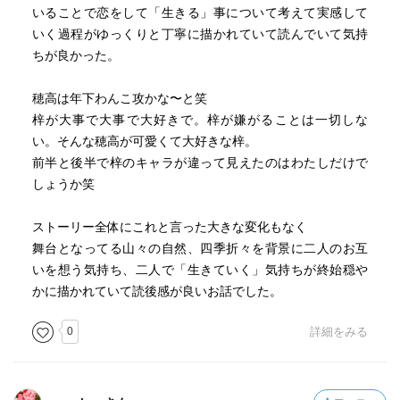
山ものは好きなので、「天国に手が届く」も読んでみたい
いることで恋をして「生きる」事について考えて実感して
と思います。
いく過程がゆっくりと丁寧に描かれていて読んでいて気持
ちが良かった。
穂高は年下わんこ攻かな〜と笑
梓が大事で大事で大好きで。梓が嫌がることは一切しな
い。そんな穂高が可愛くて大好きな梓。
前半と後半で梓のキャラが違って見えたのはわたしだけで
しょうか笑
ストーリー全体にこれと言った大きな変化もなく
舞台となってる山々の自然、四季折々を背景に二人のお互
いを想う気持ち、二人で「生きていく」気持ちが終始穏や
かに描かれていて読後感が良いお話でした。
0
詳細をみる