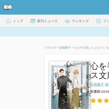
トップ
新刊ニュース
ランキング
ブ
ブクログ
>
砂原糖子
>
心を半分残したままでいる 
心を
ス文
砂原糖子
葛
新書館
(201