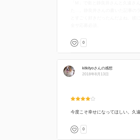
「M」で衛と静良井さんと久遠さ
た…。静良井さんの書いた記事の
とすごく好きだったんだよね、彼
全サ応募必須。
0
kitkityo
さん
の感想
2018年8月13日
今度こそ幸せになってほしい。久
0