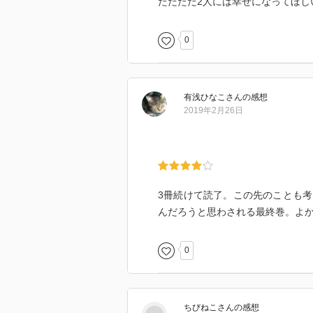
ただただ2人には幸せになってほし
0
有浅ひなこ
さん
の感想
2019年2月26日
3冊続けて読了。この先のことも
んだろうと思わされる最終巻。よ
0
ちびねこ
さん
の感想