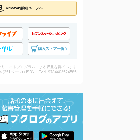
Amazon詳細ページへ
購入ストア一覧
ィリエイトプログラムによる収益を得ています
・本 (251ページ) / ISBN・EAN: 9784403524585