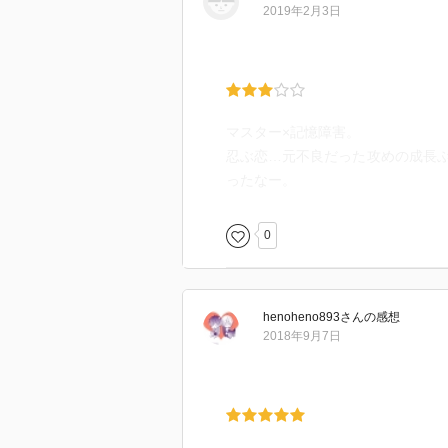
2019年2月3日
マスター×記憶障害。
忍ぶ恋…元不良だった攻めの成長
ったなー。
0
henoheno893
さん
の感想
2018年9月7日