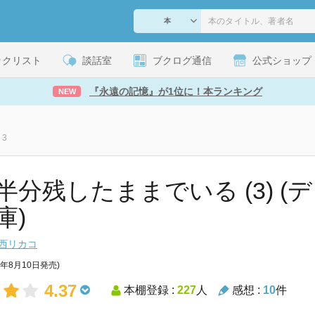
ックリスト
談話室
ブクログ通信
公式ショップ
『永遠の記憶』が1位に！本ランキング
NEW
3
半分残したままでいる (3) (
庫)
西リカコ
8年8月10日発売)
4.37
本棚登録 :
227
人
感想 :
10
件