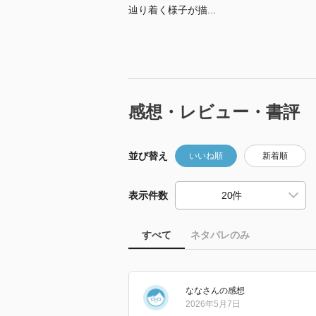
辿り着く様子が描...
感想・レビュー・書評
並び替え
いいね順
新着順
表示件数
すべて
ネタバレのみ
なな
さん
の感想
2026年5月7日