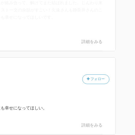
んが絡み合って、解けてまた結ばれました。じんわり来
ラスト一文の余韻がすごい！久遠さんも静良井さんのこ
にも幸せになってほしいです。
詳細をみる
フォロー
遠も幸せになってほしい。
詳細をみる