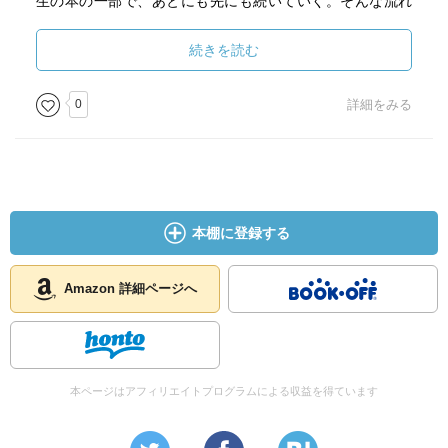
生の本の一部で、あとにも先にも続いていく。そんな流れ
と確固とした骨子がこの作者の作品のいつもの持ち味だと
思う。外国映画のようなテンポのよさ。こういうストーリ
続きを読む
ーが見たい、という期待はいつもこの作者に対してだけは
何もない。先行するものはなく、どういう意図の話だと分
0
詳細をみる
析するのでもなく、ただ読んで、何かの感情を動かされる
のである。巷にある他の漫画作品から完全に切り離された
オリジナリティーとパーソナリティーがあり、ただただそ
の作品の世界に呑み込まれていく。
フランケンシュタインの方の話も大好きです。
本棚に登録する
Amazon 詳細ページへ
本ページはアフィリエイトプログラムによる収益を得ています