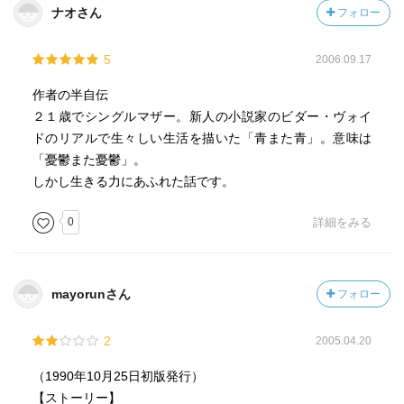
ナオさん
フォロー
5
2006.09.17
作者の半自伝
２１歳でシングルマザー。新人の小説家のビダー・ヴォイ
ドのリアルで生々しい生活を描いた「青また青」。意味は
「憂鬱また憂鬱」。
しかし生きる力にあふれた話です。
0
詳細をみる
mayorunさん
フォロー
2
2005.04.20
（1990年10月25日初版発行）
【ストーリー】