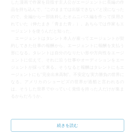
した漫画で作家を目指す主人公がエージェントに長編の作
品を持ち込んで、”このままでは出版できない”と没になった
ので、全編から一部抜粋したオムニバス編を作って採用さ
れていた（伸たまき「青また青」）。あちらでは作家もエ
ージェントを使うんだと知った。
エージェントはタレント本人が雇ってエージェントが契
約してきた仕事の報酬から、エージェントに報酬を支払う
形になる。タレントは自分のなりたい形や方向性をエージ
ェントに伝えて、それに沿う仕事やオーディションをエー
ジェントが採って来る。そうなると報酬はタレントにもエ
ージェントにも”完全出来高制”。不安定な実力勝負の世界に
なる。アメリカのショービズの世界が過酷と言われるの
は、そうした世界でやっていく覚悟を持った人だけが集ま
るからだろうか。
続きを読む