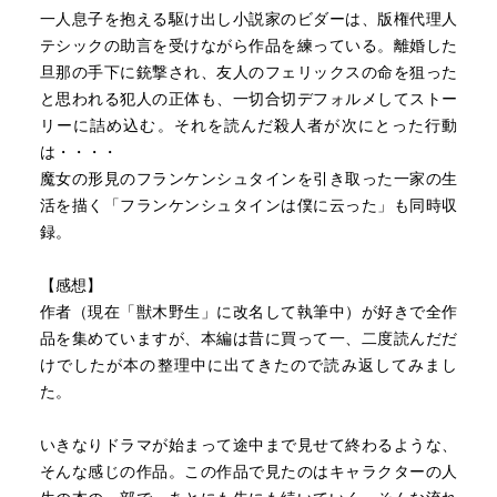
一人息子を抱える駆け出し小説家のビダーは、版権代理人
テシックの助言を受けながら作品を練っている。離婚した
旦那の手下に銃撃され、友人のフェリックスの命を狙った
と思われる犯人の正体も、一切合切デフォルメしてストー
リーに詰め込む。それを読んだ殺人者が次にとった行動
は・・・・
魔女の形見のフランケンシュタインを引き取った一家の生
活を描く「フランケンシュタインは僕に云った」も同時収
録。
【感想】
作者（現在「獣木野生」に改名して執筆中）が好きで全作
品を集めていますが、本編は昔に買って一、二度読んだだ
けでしたが本の整理中に出てきたので読み返してみまし
た。
いきなりドラマが始まって途中まで見せて終わるような、
そんな感じの作品。この作品で見たのはキャラクターの人