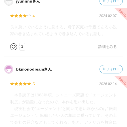
jyunnnnさん
フォロー
4
2024.02.07
良き急いでいるように見える、母子家庭の母親である小説
家の巻き込まれているようで巻き込んでいるお話し。
2
詳細をみる
bkmonodreamさん
フォロー
5
2026.02.14
本作読了は1988年頃。ジャニーズ問題で「エージェント
制度」が話題になったので、本作を思い出した。
現実社会で”エージェント”と聞いて思い浮かぶのは”転職
エージェント”。転職したい人の相談に乗っていて、その上
で会社の紹介などもしてくれる。あと、アメリカを舞台に