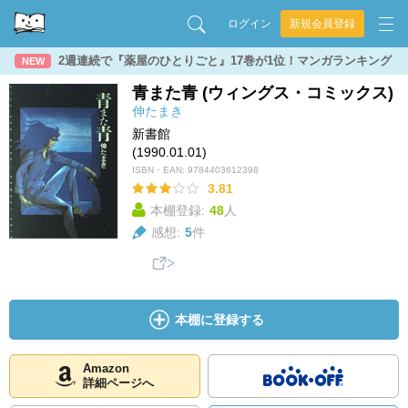
ログイン
新規会員登録
2週連続で『薬屋のひとりごと』17巻が1位！マンガランキング
NEW
青また青 (ウィングス・コミックス)
伸たまき
新書館
(1990.01.01)
ISBN・EAN:
9784403612398
3.81
本棚登録:
48
人
感想:
5
件
本棚に登録する
Amazon
詳細ページへ