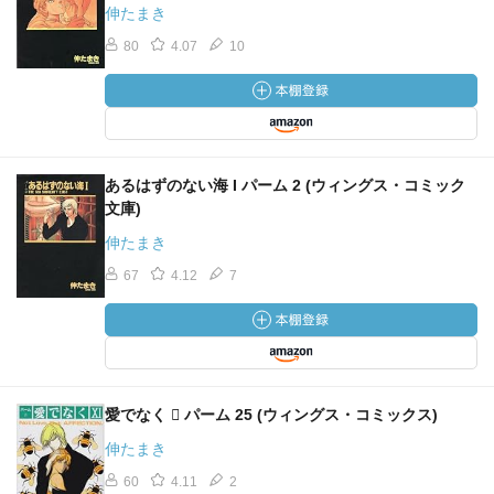
伸たまき
80
4.07
10
あるはずのない海 I パーム 2 (ウィングス・コミック
文庫)
伸たまき
67
4.12
7
愛でなく  パーム 25 (ウィングス・コミックス)
伸たまき
60
4.11
2