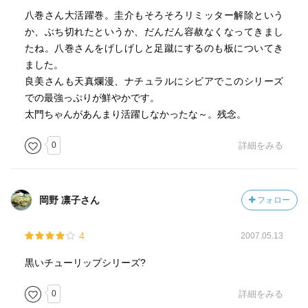
八巻さん大活躍巻。圭介もそろそろリミッター解除という
か、ぶち切れたというか、だんだん容赦なくなってきまし
たね。八巻さんをげしげしと足蹴にするのも板についてき
ました。
良美さんも天真爛漫、ナチュラルにシビアでこのシリーズ
での最強っぷりが鮮やかです。
太門ちゃんがあんまり活躍しなかったな～。残念。
0
詳細をみる
岡野 凛子さん
フォロー
4
2007.05.13
黒いチューリップシリーズ?
0
詳細をみる