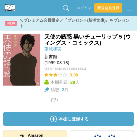
ログイン
新規会員登録
＼プレミアム会員限定／『プレゼント(新潮文庫)』をプレゼン
NEW
ト
天使の誘惑 黒いチューリップ 5 (ウ
ィングス・コミックス)
東城和実
新書館
(1999.08.16)
ISBN・EAN:
9784403615511
3.00
本棚登録:
28
人
感想:
2
件
本棚に登録する
Amazon