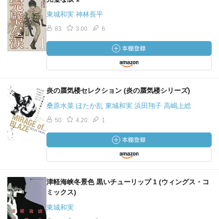
東城和実 神林長平
83
3.00
6
炎の蜃気楼セレクション (炎の蜃気楼シリーズ)
桑原水菜 ほたか乱 東城和実 浜田翔子 高嶋上総
50
4.20
1
津軽海峡冬景色 黒いチューリップ 1 (ウィングス・コ
ミックス)
東城和実