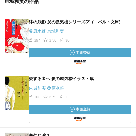
東城和実の作品
緋の残影 炎の蜃気楼シリーズ(2) (コバルト文庫)
桑原水菜 東城和実
397
3.56
36
愛する者へ 炎の蜃気楼イラスト集
東城和実 桑原水菜
106
3.75
1
完璧な涙 1