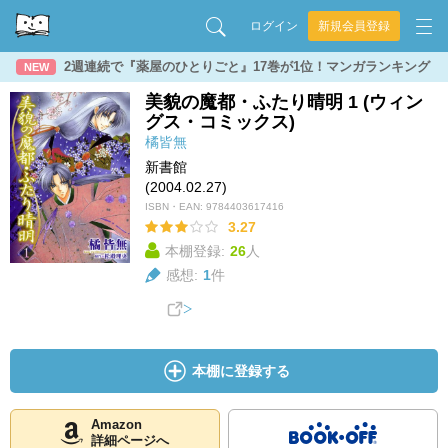
ログイン
新規会員登録
2週連続で『薬屋のひとりごと』17巻が1位！マンガランキング
NEW
美貌の魔都・ふたり晴明 1 (ウィン
グス・コミックス)
橘皆無
新書館
(2004.02.27)
ISBN・EAN:
9784403617416
3.27
本棚登録:
26
人
感想:
1
件
本棚に登録する
Amazon
詳細ページへ