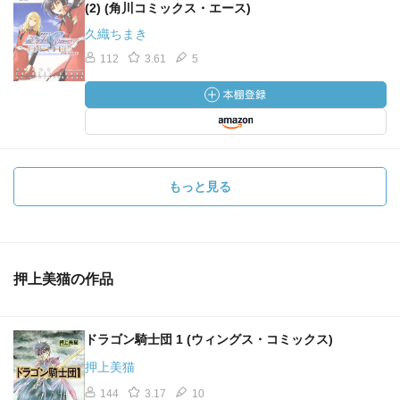
(2) (角川コミックス・エース)
久織ちまき
112
3.61
5
もっと見る
押上美猫の作品
ドラゴン騎士団 1 (ウィングス・コミックス)
押上美猫
144
3.17
10