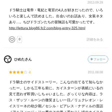
2013.09.29
ドラ騎士は竜帝・竜妃と竜官の4人が好きだったので、いろ
いろと楽しんで読めました。出会いのお話あり、女装ネタ
あり…。ちびドラゴンたちの冒険話も可愛かったです。
http://lettura.blog86.fc2.com/blog-entry-325.html
0
詳細をみる
ひめたさん
フォロー
4
2011.08.08
ドラ騎士のサイドストーリー。こんなの出てるて知らなか
ったー、しかも三年も前に。カイスターンが表紙にいるの
見て思わず即買いしちゃいました。ざっくりな内容は、ラ
ス・ザッツ・ルーンの微笑ましい一日／リュクレオン・レ
イスリーネの幼少期／セシル・ビアレス・ナディルの昔話