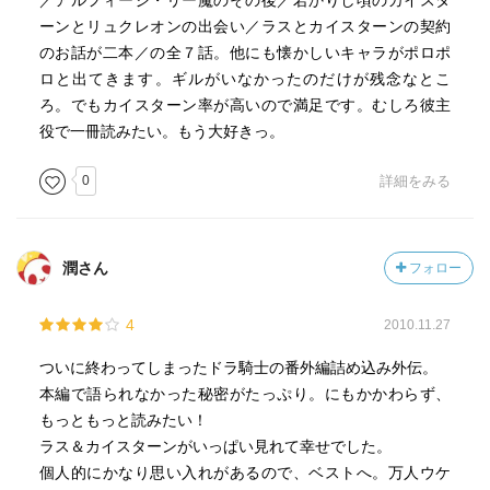
／アルフィージ・リー魔のその後／若かりし頃のカイスタ
ーンとリュクレオンの出会い／ラスとカイスターンの契約
のお話が二本／の全７話。他にも懐かしいキャラがポロポ
ロと出てきます。ギルがいなかったのだけが残念なとこ
ろ。でもカイスターン率が高いので満足です。むしろ彼主
役で一冊読みたい。もう大好きっ。
0
詳細をみる
潤さん
フォロー
4
2010.11.27
ついに終わってしまったドラ騎士の番外編詰め込み外伝。
本編で語られなかった秘密がたっぷり。にもかかわらず、
もっともっと読みたい！
ラス＆カイスターンがいっぱい見れて幸せでした。
個人的にかなり思い入れがあるので、ベストへ。万人ウケ