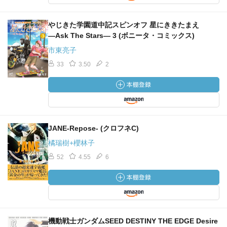
やじきた学園道中記スピンオフ 星にききたまえ
―Ask The Stars― 3 (ボニータ・コミックス)
市東亮子
33
3.50
2
JANE-Repose- (クロフネC)
橘瑞樹+櫻林子
52
4.55
6
機動戦士ガンダムSEED DESTINY THE EDGE Desire