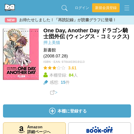
ログイン
新規会員登録
お待たせしました！「再読記録」が読書グラフに登場！
NEW
One Day, Another Day ドラゴン騎
士団外伝 (ウィングス・コミックス)
押上美猫
新書館
(2008.07.28)
ISBN・EAN:
9784403619113
3.61
本棚登録:
84
人
感想:
15
件
本棚に登録する
Amazon
詳細ページへ