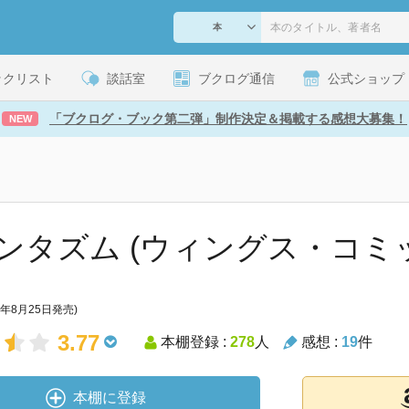
ックリスト
談話室
ブクログ通信
公式ショップ
「ブクログ・ブック第二弾」制作決定＆掲載する感想大募集！
NEW
ンタズム (ウィングス・コミ
8年8月25日発売)
3.77
本棚登録 :
278
人
感想 :
19
件
本棚に登録