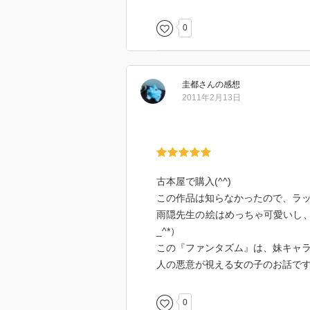
0
圭都
さん
の感想
2011年2月13日
古本屋で購入(^^)
この作品は知らなかったので、ラッ
雨隠先生の絵はめっちゃ可愛いし、
_^*）
この『ファンタズム』は、妹キャ
人の悪意が視える女の子のお話で
0