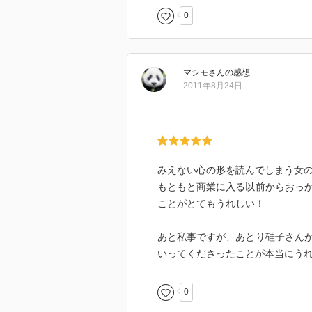
0
マシモ
さん
の感想
2011年8月24日
みえない心の形を読んでしまう女
もともと商業に入る以前からおっ
ことがとてもうれしい！
あと私事ですが、あとり硅子さん
いってくださったことが本当にう
0