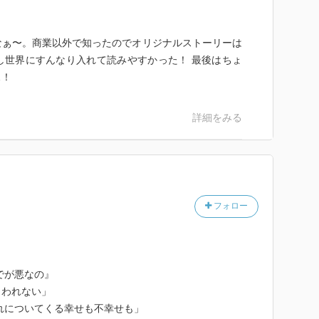
なぁ〜。商業以外で知ったのでオリジナルストーリーは
し世界にすんなり入れて読みやすかった！ 最後はちょ
…！
詳細をみる
フォロー
でが悪なの』
さわれない」
れについてくる幸せも不幸せも」