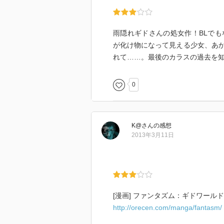
雨隠れギドさんの処女作！BLで
が化け物になって見える少女、あ
れて……。最後のカラスの過去を
0
K@
さん
の感想
2013年3月11日
[漫画] ファンタズム：ギドワール
http://orecen.com/manga/fantasm/