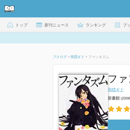
トップ
新刊ニュース
ランキング
ブ
ブクログ
>
雨隠ギド
>
ファンタズム
ファ
雨隠ギド
新書館
(200