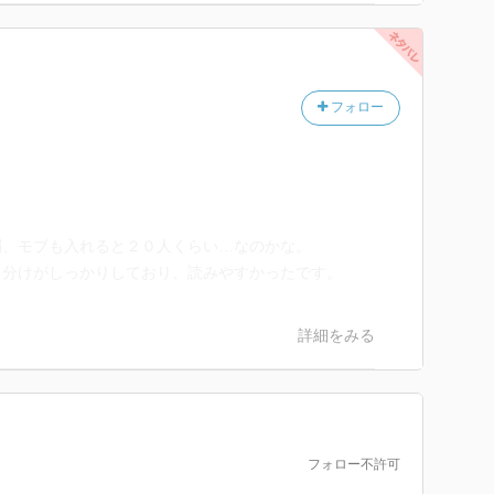
フォロー
弱、モブも入れると２０人くらい…なのかな。
き分けがしっかりしており、読みやすかったです。
詳細をみる
フォロー不許可