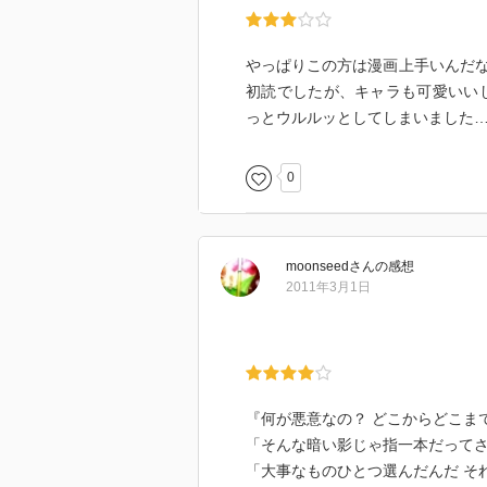
やっぱりこの方は漫画上手いんだ
初読でしたが、キャラも可愛いい
っとウルルッとしてしまいました
0
moonseed
さん
の感想
2011年3月1日
『何が悪意なの？ どこからどこま
「そんな暗い影じゃ指一本だって
「大事なものひとつ選んだんだ そ