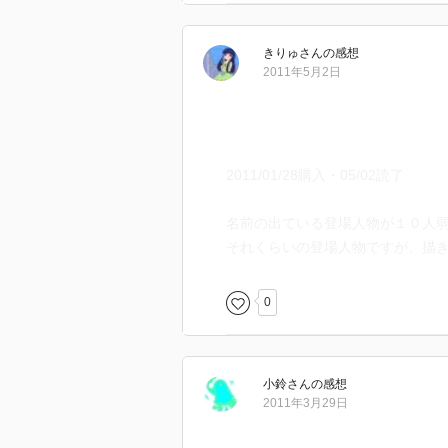
きりゅ
さん
の感想
2011年5月2日
2011/01/28購入・05/02読了
名前の出ている登場人物が１０人
それくらいの登場人物ですが、描
0
小鈴
さん
の感想
2011年3月29日