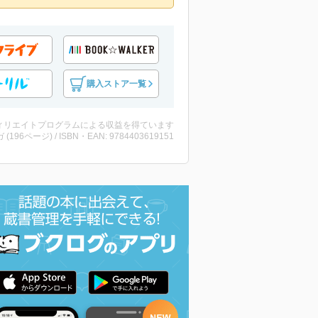
購入ストア一覧
ィリエイトプログラムによる収益を得ています
 (196ページ) / ISBN・EAN: 9784403619151