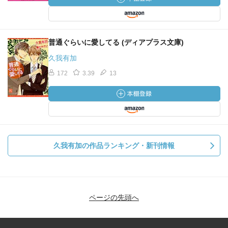
普通ぐらいに愛してる (ディアプラス文庫)
久我有加
172
3.39
13
久我有加の作品ランキング・新刊情報
ページの先頭へ