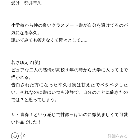
受け：勢井幸久
小学校から仲の良いクラスメート崇が自分を避けてるのが
気になる幸久。
訊いてみても答えなくて悶々として…。
若さゆえ？(笑)
ピュアな二人の感情が高校１年の時から大学に入ってまで
描かれる。
告白された方になった幸久は実は甘えたでベタベタした
い、それなのに崇はいつも冷静で、自分のことに飽きたの
では？と思ってしまう。
ザ・青春！という感じで甘酸っぱいのに微笑ましくて可愛
い作品でした！
0
詳細をみる