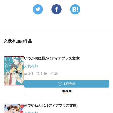
久我有加の作品
いつかお姫様が (ディアプラス文庫)
久我有加
248
3.49
26
何でやねん! 1 (ディアプラス文庫)