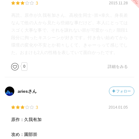
3
2015.11.28
再読。原作が久我有加さん、高校生同士･崇×幸久。身長差
なんて他の人から見たら些細な事だけど、本人にとっては
スゴく大事な事で、それを譲れない崇が可愛かった♪ 階段1
段分に拘ったキスシーンが好きです。付き合い始めてから
環境の変化や不安とか初々しくて、きゃーっって感じでし
た。おまけも2人の性格を表していて面白かったです。
0
詳細をみる
ariesさん
フォロー
3
2014.01.05
原作：久我有加
攻め：園部崇