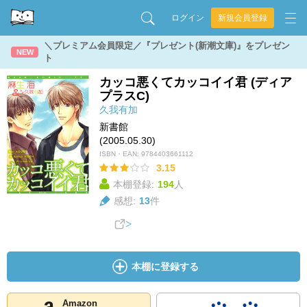
ログイン
新規会員登録
＼プレミアム会員限定／『プレゼント(新潮文庫)』をプレゼン
NEW
ト
カッコ悪くてカッコイイ君 (ディア
プラスC)
久我有加
新書館
(2005.05.30)
ISBN・EAN:
9784403661112
3.15
本棚登録:
194
人
感想:
13
件
本棚に登録する
Amazon