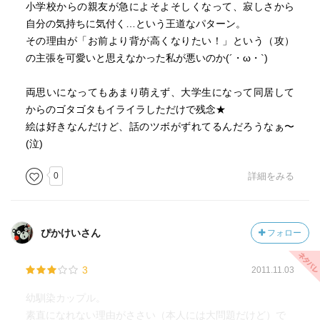
小学校からの親友が急によそよそしくなって、寂しさから
自分の気持ちに気付く…という王道なパターン。
その理由が「お前より背が高くなりたい！」という（攻）
の主張を可愛いと思えなかった私が悪いのか(´・ω・`)
両思いになってもあまり萌えず、大学生になって同居して
からのゴタゴタもイライラしただけで残念★
絵は好きなんだけど、話のツボがずれてるんだろうなぁ〜
(泣)
0
詳細をみる
ぴかけいさん
フォロー
3
2011.11.03
幼馴染カップル。
素直になれない理由がささい（本人には大問題だけど）で