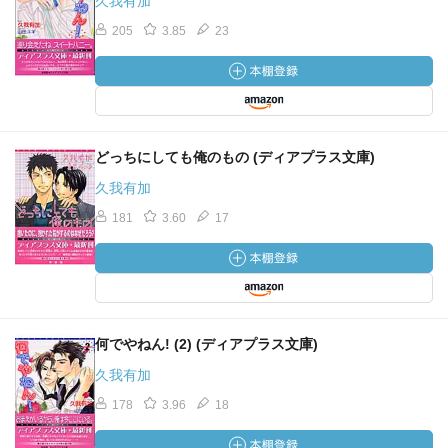
久我有加
205
3.85
23
どっちにしても俺のもの (ディアプラス文庫)
久我有加
181
3.60
17
何でやねん! (2) (ディアプラス文庫)
久我有加
178
3.96
18