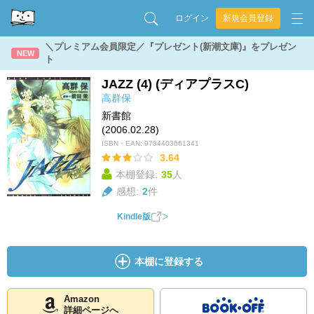
ログイン
新規会員登録
＼プレミアム会員限定／『プレゼント(新潮文庫)』をプレゼン
NEW
ト
JAZZ (4) (ディアプラスC)
高群保
新書館
(2006.02.28)
ISBN・EAN:
9784403661341
3.64
本棚登録:
35
人
感想:
2
件
Kindle版
本棚に登録する
Amazon
詳細ページへ