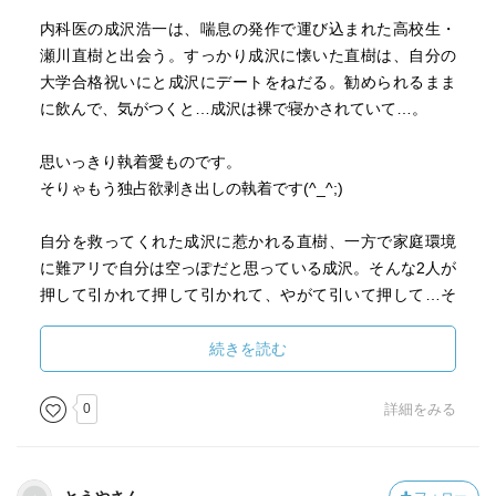
内科医の成沢浩一は、喘息の発作で運び込まれた高校生・
瀬川直樹と出会う。すっかり成沢に懐いた直樹は、自分の
大学合格祝いにと成沢にデートをねだる。勧められるまま
に飲んで、気がつくと…成沢は裸で寝かされていて…。
思いっきり執着愛ものです。
そりゃもう独占欲剥き出しの執着です(^_^;)
自分を救ってくれた成沢に惹かれる直樹、一方で家庭環境
に難アリで自分は空っぽだと思っている成沢。そんな2人が
押して引かれて押して引かれて、やがて引いて押して…そ
んな脆くも離れられない・忘れられないお話しです。
続きを読む
やっぱプレゼントを勘違いして暴挙に及ぶ、あのシーンが
強烈に印象に残ってるのかなぁ〜？
0
詳細をみる
読み返したくなるのってとりあえずそのシーンなんですよ
ね…原作の方が成沢が許した感がより伝わってくるので好
きですが。