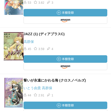
53
3.82
3
JAZZ (1) (ディアプラスC)
高群保
45
3.59
4
誓いが永遠にかわる海 (クロスノベルズ)
いとう由貴 高群保
44
2.91
1