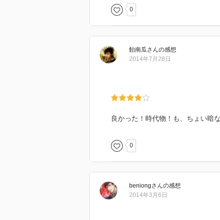
0
飴南瓜
さん
の感想
2014年7月28日
良かった！時代物！も、ちょい暗
0
beniong
さん
の感想
2014年3月6日