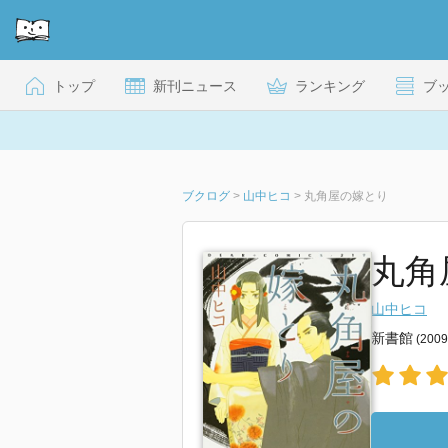
トップ
新刊ニュース
ランキング
ブ
ブクログ
>
山中ヒコ
>
丸角屋の嫁とり
丸角
山中ヒコ
新書館
(200