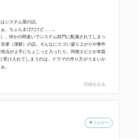
」はシステム屋の話。
なぁ。ちょんまげだけど……。
？）、何かの間違いでシステム部門に配属されてしまっ
く先輩（潔癖）の話。そんなにスゴい盛り上がりや事件
僚視点が上手にちょこっと入ったり。同僚エピとか本題
なり受け入れてしまうのは、ドラマの作り方がうまいか
なぁ。
詳細をみる
フォロー