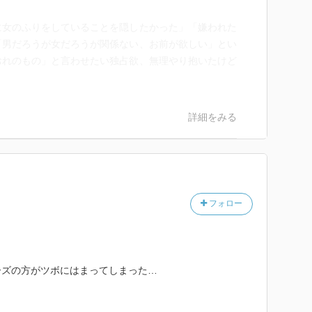
に女のふりをしていることを隠したかった」「嫌われた
「男だろうが女だろうが関係ない、お前が欲しい」とい
おれのもの」と言わせたい独占欲、無理やり抱いたけど
詳細をみる
フォロー
ーズの方がツボにはまってしまった…