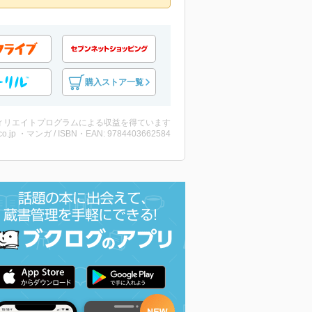
購入ストア一覧
ィリエイトプログラムによる収益を得ています
co.jp ・マンガ / ISBN・EAN: 9784403662584