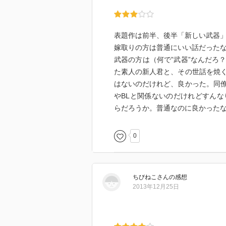
表題作は前半、後半「新しい武器
嫁取りの方は普通にいい話だった
武器の方は（何で”武器”なんだろ
た素人の新人君と、その世話を焼
はないのだけれど、良かった。同
やBLと関係ないのだけれどすん
らだろうか。普通なのに良かった
0
ちびねこ
さん
の感想
2013年12月25日