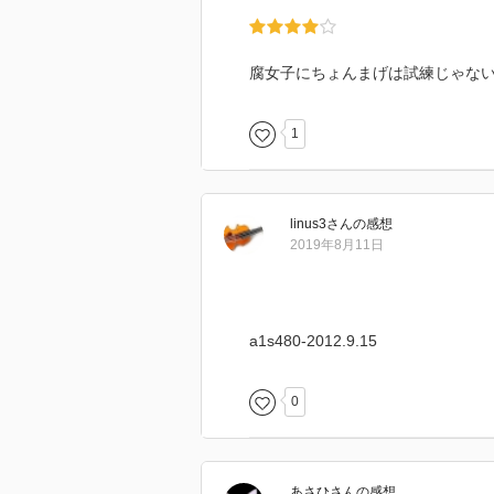
腐女子にちょんまげは試練じゃな
1
linus3
さん
の感想
2019年8月11日
a1s480-2012.9.15
0
あさひ
さん
の感想