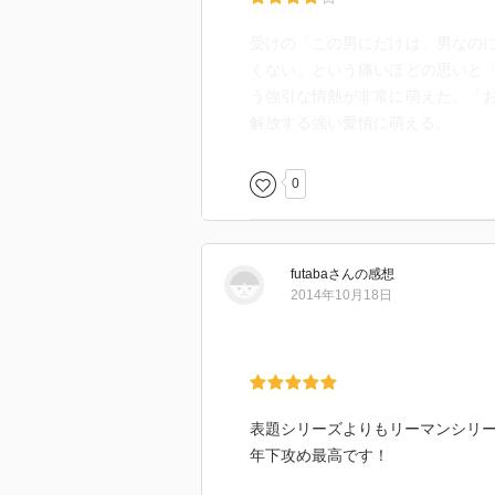
受けの「この男にだけは、男なの
くない」という痛いほどの思いと
う強引な情熱が非常に萌えた。「
解放する強い愛情に萌える。
0
futaba
さん
の感想
2014年10月18日
表題シリーズよりもリーマンシリ
年下攻め最高です！