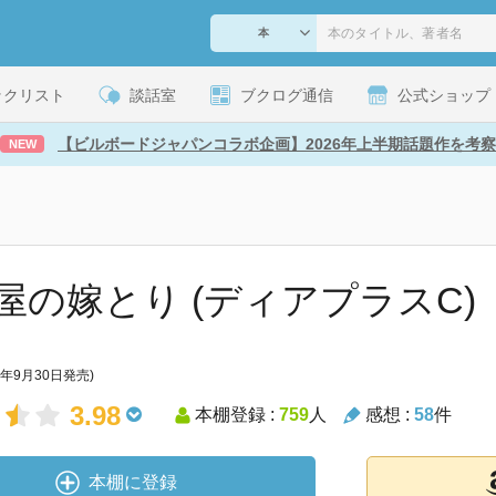
ックリスト
談話室
ブクログ通信
公式ショップ
【ビルボードジャパンコラボ企画】2026年上半期話題作を考察
NEW
屋の嫁とり (ディアプラスC)
9年9月30日発売)
3.98
本棚登録 :
759
人
感想 :
58
件
本棚に登録