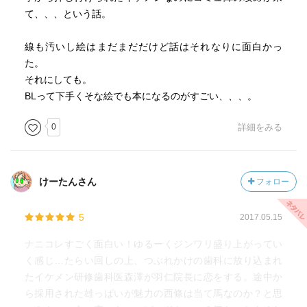
て、、、という話。
線も汚いし絵はまだまだだけど話はそれなりに面白かっ
た。
それにしても。
BLって下手くそな絵でも本になるのがすごい、、、。
0
詳細をみる
けーたんさん
フォロー
5
2017.05.15
ナニコレすごく面白い！ゆるーくジンワリ盛り上がってい
く感じ…たらい回しの上、つぶれかけの歯科に放り込まれ
たイケメン研修歯科医森澤が羽仁院長に恋をする。途中か
ら採用された雄っぱいが魅力の西條は当て馬なのか？と思