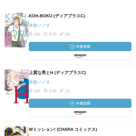
KOH-BOKU (ディアプラスC)
未散ソノオ
262
3.70
28
上質な男とH (ディアプラスC)
未散ソノオ
180
3.86
13
Wミッション! (CHARA コミックス)