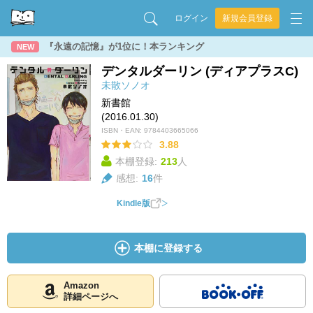
ログイン
新規会員登録
『永遠の記憶』が1位に！本ランキング
NEW
デンタルダーリン (ディアプラスC)
未散ソノオ
新書館
(2016.01.30)
ISBN・EAN:
9784403665066
3.88
本棚登録:
213
人
感想:
16
件
Kindle版
本棚に登録する
Amazon
詳細ページへ