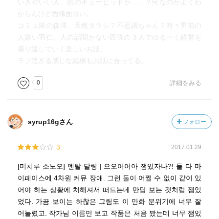
いきやいい人。恋のキューピッドか……？何なのかよくわ
からんけど西條面白い。
コミュ障の森澤、天然タラシ？不思議ちゃん？時々男前の
人嫌い羽仁、人の話聞かない西條の３人でゆるーく経営を
盛り返していく楽しいお話。
ラフ過ぎる感じな絵柄もお話に合ってる。
0
詳細をみる
syrup16gさん
フォロー
3
2017.01.29
[미치루 소노오] 덴탈 달링 | 으오어어아 잼있자나?! 둘 다 마
이페이스에 4차원 커뮤 장애. 그런 둘이 어쩔 수 없이 같이 있
어야 하는 상황에 처해져서 떠드는데 만담 보는 것처럼 잼있
었다. 가끔 보이는 하찮은 그림도 이 만화 분위기에 너무 잘
어눌렸고. 작가님 이름만 보고 작품은 처음 봤는데 너무 잼있