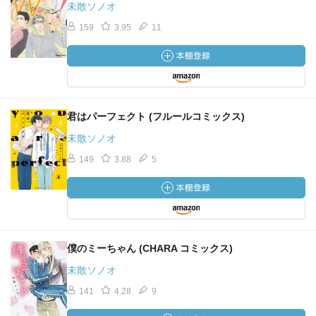
未散ソノオ
159
3.95
11
君はパーフェクト (フルールコミックス)
未散ソノオ
149
3.88
5
僕のミーちゃん (CHARA コミックス)
未散ソノオ
141
4.28
9