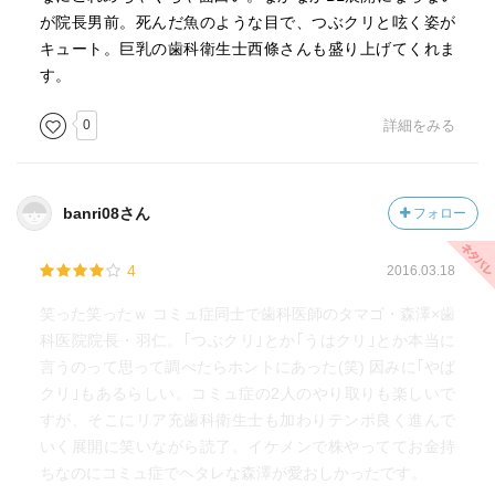
が院長男前。死んだ魚のような目で、つぶクリと呟く姿が
キュート。巨乳の歯科衛生士西條さんも盛り上げてくれま
す。
0
詳細をみる
banri08さん
フォロー
4
2016.03.18
笑った笑ったｗ コミュ症同士で歯科医師のタマゴ・森澤×歯
科医院院長・羽仁。｢つぶクリ｣とか｢うはクリ｣とか本当に
言うのって思って調べたらホントにあった(笑) 因みに｢やば
クリ｣もあるらしい。コミュ症の2人のやり取りも楽しいで
すが、そこにリア充歯科衛生士も加わりテンポ良く進んで
いく展開に笑いながら読了。イケメンで株やっててお金持
ちなのにコミュ症でヘタレな森澤が愛おしかったです。