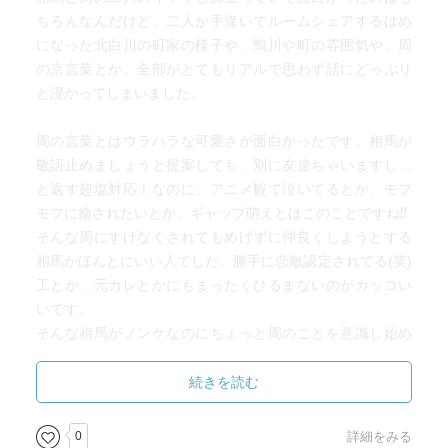
ちろんなんだけど、二人が手違いでルームシェアするはめ
になった北白川の町家の様子や、鴨川や町の雰囲気や、周
の京言葉とか、全部がとてもリアルで思わず話にどっぷり
と浸かってしまいました。
周の言葉とはウラハラな可愛さが面白かったです。相馬が
敬語止めましょうと提案しても、別に友達ちゃいますし…
と返す超塩対応！なのに、アニメ観て泣いてるとか、モフ
モフに癒されたいとか、ギャップ萌えとはこのことですね⁉
そんな周にすげなくされてもめげずに仲良くしようとする
相馬がほんとにいい人でした。勝手に恋敵認定されてる(笑)
工とか、元カレとかにもまったくひるまないのがカッコい
いです。
そんな相馬がノンケなのにちょっと周のことを意識し始め
たり、さりげなく彼に優しい気遣い見せたりするのにこれ
はもしかしなくても恋だよね…と身を乗り出しましたよ。
続きを読む
周はそんな相馬のことを「いい人すぎて友達で終わるタイ
プやね」と辛口評価ww気持ちとは裏腹すぎる…!!
0
詳細をみる