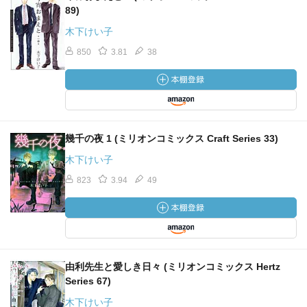
89)
木下けい子
850
3.81
38
幾千の夜 1 (ミリオンコミックス Craft Series 33)
木下けい子
823
3.94
49
由利先生と愛しき日々 (ミリオンコミックス Hertz
Series 67)
木下けい子