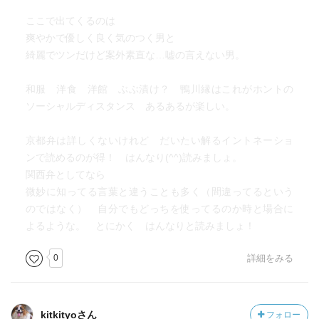
ここで出てくるのは
爽やかで優しく良く気のつく男と
綺麗でツンだけど案外素直な…嘘の言えない男。
和服 洋食 洋館 ぶぶ漬け？ 鴨川縁はこれがホントの
ソーシャルディスタンス あるあるが楽しい。
京都弁は詳しくないけれど だいたい解るイントネーショ
ンで読めるのが得！ はんなり(^^)読みましょ。
関西弁としてなら
微妙に知ってる言葉と違うことも多く（間違ってるという
のではなく） 自分でもどっちを使ってるのか時と場合に
よるような。 とにかく はんなりと読みましょ！
0
詳細をみる
kitkityoさん
フォロー