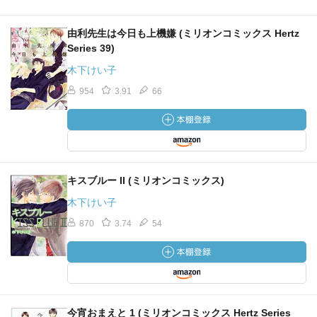
由利先生は今日も上機嫌 (ミリオンコミックス Hertz
Series 39)
木下けい子
954
3.91
66
キスブルー II (ミリオンコミックス)
木下けい子
870
3.74
54
今宵おまえと 1 (ミリオンコミックス Hertz Series