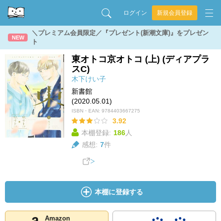
ログイン
新規会員登録
＼プレミアム会員限定／『プレゼント(新潮文庫)』をプレゼン
NEW
ト
東オトコ京オトコ (上) (ディアプラ
スC)
木下けい子
新書館
(2020.05.01)
ISBN・EAN:
9784403667275
3.92
本棚登録:
186
人
感想:
7
件
本棚に登録する
Amazon