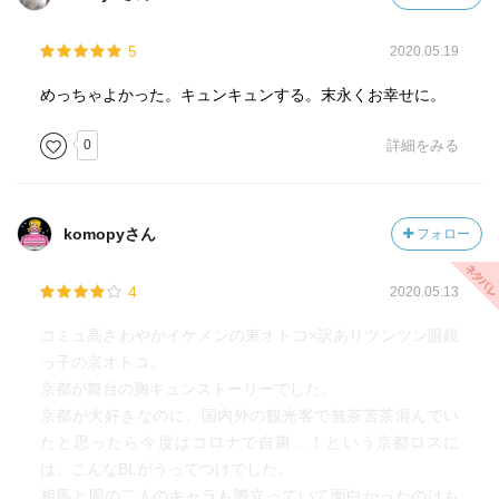
5
2020.05.19
めっちゃよかった。キュンキュンする。末永くお幸せに。
0
詳細をみる
komopyさん
フォロー
4
2020.05.13
コミュ高さわやかイケメンの東オトコ×訳ありツンツン眼鏡
っ子の京オトコ。
京都が舞台の胸キュンストーリーでした。
京都が大好きなのに、国内外の観光客で無茶苦茶混んでい
たと思ったら今度はコロナで自粛…！という京都ロスに
は、こんなBLがうってつけでした。
相馬と周の二人のキャラも際立っていて面白かったのはも