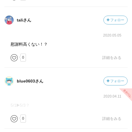
だけど、ラストの相馬のあのキスには、周でなくてもズッ
キューンてなるよね…
急いで下巻を読みます！
taliさん
フォロー
2020.05.05
慰謝料高くない！？
0
詳細をみる
blue0603さん
フォロー
2020.04.11
5/1▶️5/3？
0
詳細をみる