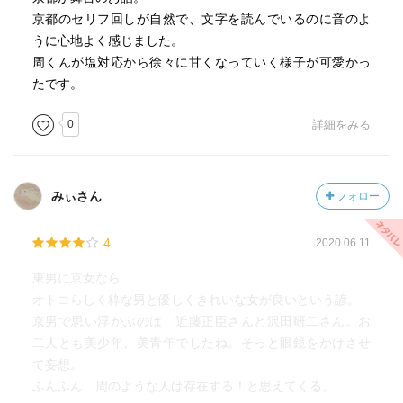
京都のセリフ回しが自然で、文字を読んでいるのに音のよ
うに心地よく感じました。
周くんが塩対応から徐々に甘くなっていく様子が可愛かっ
たです。
0
詳細をみる
みぃさん
フォロー
4
2020.06.11
東男に京女なら
オトコらしく粋な男と優しくきれいな女が良いという諺。
京男で思い浮かぶのは 近藤正臣さんと沢田研二さん。お
二人とも美少年、美青年でしたね。そっと眼鏡をかけさせ
て妄想。
ふんふん 周のような人は存在する！と思えてくる。