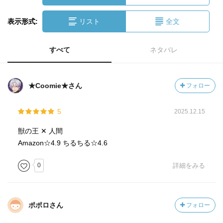
表示形式:
リスト
全文
すべて
ネタバレ
★Coomie★さん
フォロー
5
2025.12.15
獣の王‪ ‪✕‬ 人間
Amazon☆4.9 ちるちる☆4.6
0
詳細をみる
ポポロさん
フォロー