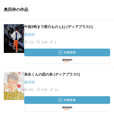
奥田枠の作品
午前2時まで君のもの (上) (ディアプラスC)
奥田枠
518
3.98
6
糸永くんの恋の糸 (ディアプラスC)
奥田枠
504
3.90
14