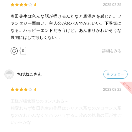
4
2025.02.25
奥田先生は色んな話が描けるんだなと底深さを感じた。フ
ァンタジー面白い。主人公がおバカでかわいい。下巻気に
なる。ハッピーエンドだろうけど。あんまりかわいそうな
展開にはして欲しくない…
0
詳細をみる
ちびねこさん
フォロー
4
2023.08.22
王様が猛禽類なのセンスある～
相変わらず奥田先生の作品はシリアス系なのかロマンス系
なのかわかんなくてハラハラする…攻めの執着の圧がすご
いからかな