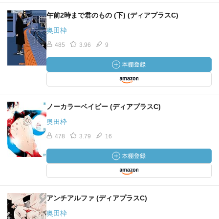
午前2時まで君のもの (下) (ディアプラスC)
奥田枠
485
3.96
9
ノーカラーベイビー (ディアプラスC)
奥田枠
478
3.79
16
アンチアルファ (ディアプラスC)
奥田枠