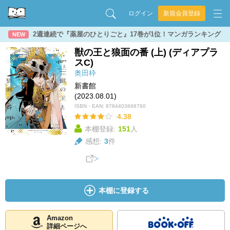
ログイン
新規会員登録
2週連続で『薬屋のひとりごと』17巻が1位！マンガランキング
NEW
獣の王と狼面の番 (上) (ディアプラ
スC)
奥田枠
新書館
(2023.08.01)
ISBN・EAN:
9784403668760
4.38
本棚登録:
151
人
感想:
3
件
本棚に登録する
Amazon
詳細ページへ