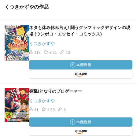
くつきかずやの作品
ネタも休み休み言え! 闘うグラフィックデザインの現
場 (ウンポコ・エッセイ・コミックス)
くつきかずや
113
3.91
13
突撃!となりのプロゲーマー
くつきかずや
41
4.56
3