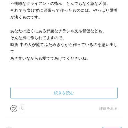
不明瞭なクライアントの指示、とんでもなく急な〆切。
それでも負けずに頑張って作ったものには、やっぱり愛着
が沸くものです。
あなたの近くにある邪魔なチラシや支払督促なども、
そんな風に作られてますので、
時折 中の人が慌てふためきながら作っているのを思い出し
て
あざ笑いながらも愛でてあげてくださいね。
【私にとってのこの本】
続きを読む
近いようで遠いような、分からないようで痛いほど良く分
かるような
0
詳細をみる
限りなく遠くて近い、同業者の日常に迫るコミックエッセ
イ。