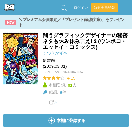
ログイン
新規会員登録
＼プレミアム会員限定／『プレゼント(新潮文庫)』をプレゼン
NEW
ト
闘うグラフィックデザイナーの秘密
ネタも休み休み言え! 2 (ウンポコ・
エッセイ・コミックス)
くつきかずや
新書館
(2009.03.31)
ISBN・EAN:
9784403670657
4.19
本棚登録:
61
人
感想:
8
件
本棚に登録する