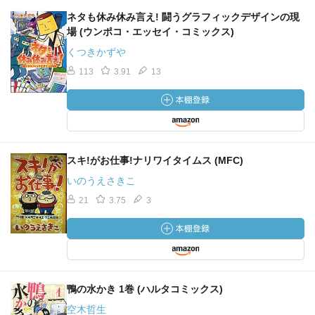
ネタも休み休み言え! 闘うグラフィックデザインの現
場 (ウンポコ・エッセイ・コミックス)
くつきかずや
113
3.91
13
スキ!がお仕事!ナリワイタイムス (MFC)
いのうえさきこ
21
3.75
3
鴨の水かき 1巻 (ハルタコミックス)
空木哲生