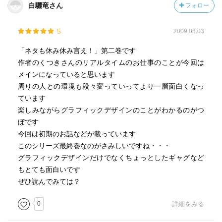
白驪竜さん
フォロー
家に届いた郵便に。
店においてある小さなチラシに。
5
2009.08.03
職場で見覚えのある、あの紙々に・・・。
「ネタも休み休み言え！」第二巻です
親戚の子がＴＶに映ってる程度の親近感と愛着を感じる
作者のくつきさんのリアルタイムのお仕事のことが今回は
日々です。(笑)
メインになっていると思います
周りの人との環境も段々変っていってより一層面白くなっ
ています
楽しみながらグラフィックデザインのことがわかるのがつ
ぼです
今回は初期のお話などが載っています
このシリーズ最終巻なのがさみしいですね・・・
グラフィックデザインだけでなくちょっとしたギャグなど
もとても面白いです
ぜひ読んでみては？
0
詳細をみる