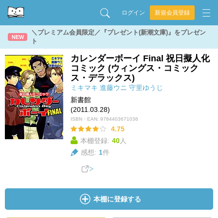
ログイン
新規会員登録
＼プレミアム会員限定／『プレゼント(新潮文庫)』をプレゼン
NEW
ト
カレンダーボーイ Final 祝日擬人化
コミック (ウィングス・コミック
ス・デラックス)
ミキマキ
進藤ウニ
守里ゆうじ
新書館
(2011.03.28)
ISBN・EAN:
9784403671036
4.75
本棚登録:
40
人
感想:
1
件
本棚に登録する