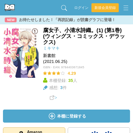
ログイン
新規会員登録
お待たせしました！「再読記録」が読書グラフに登場！
NEW
腐女子、小清水詩織。(1) (第1巻)
(ウィングス・コミックス・デラッ
クス)
ミキマキ
新書館
(2021.06.25)
ISBN・EAN:
9784403671845
4.29
本棚登録:
35
人
感想:
3
件
本棚に登録する
Amazon