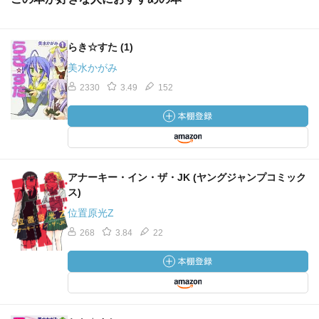
らき☆すた (1)
美水かがみ
2330
3.49
152
アナーキー・イン・ザ・JK (ヤングジャンプコミック
ス)
位置原光Z
268
3.84
22