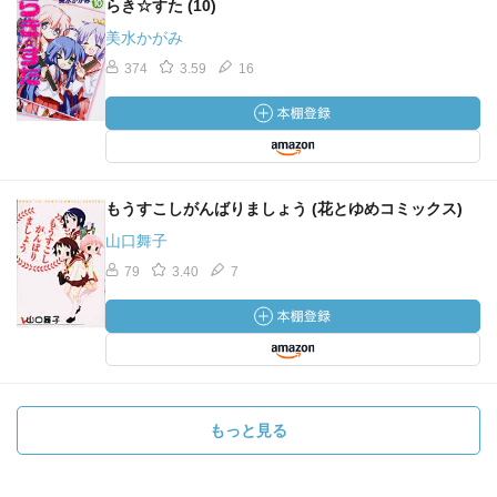
らき☆すた (10)
美水かがみ
374
3.59
16
もうすこしがんばりましょう (花とゆめコミックス)
山口舞子
79
3.40
7
もっと見る