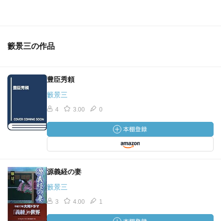
籔景三の作品
豊臣秀頼
籔景三
4
3.00
0
源義経の妻
籔景三
3
4.00
1