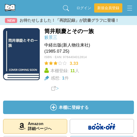
ログイン
新規会員登録
お待たせしました！「再読記録」が読書グラフに登場！
NEW
筒井順慶とその一族
籔景三
中経出版(新人物往来社)
(1985.07.25)
ISBN・EAN:
9784404012814
3.33
本棚登録:
11
人
感想:
1
件
本棚に登録する
Amazon
詳細ページへ