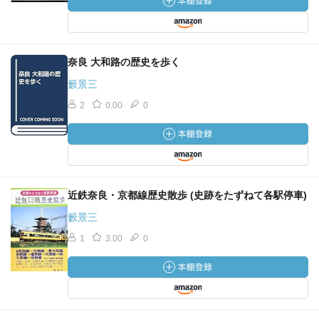
奈良 大和路の歴史を歩く
籔景三
2
0.00
0
近鉄奈良・京都線歴史散歩 (史跡をたずねて各駅停車)
籔景三
1
3.00
0