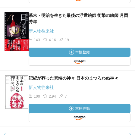
幕末・明治を生きた最後の浮世絵師 衝撃の絵師 月岡
芳年
新人物往来社
143
4.16
19
記紀が葬った異端の神々 日本のまつろわぬ神々
新人物往来社
100
2.94
7