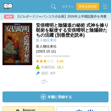
ログイン
新規会員登録
【ビルボードジャパンコラボ企画】2026年上半期話題作を考察
NEW
安倍晴明と陰陽道の秘術 式神を操り
呪術を駆使する安倍晴明と陰陽師た
ちの活躍 (別冊歴史読本)
新人物往来社
新人物往来社
(2003.10.11)
ISBN・EAN:
9784404030641
3.40
本棚登録:
12
人
感想:
1
件
本棚に登録する
Amazon