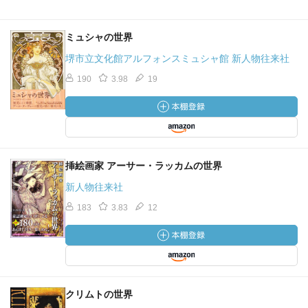
ミュシャの世界
堺市立文化館アルフォンスミュシャ館 新人物往来社
190
3.98
19
挿絵画家 アーサー・ラッカムの世界
新人物往来社
183
3.83
12
クリムトの世界