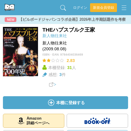
ログイン
新規会員登録
【ビルボードジャパンコラボ企画】2026年上半期話題作を考察
NEW
THEハプスブルク王家
新人物往来社
新人物往来社
(2009.08.08)
ISBN・EAN:
9784404036469
2.83
本棚登録:
31
人
感想:
3
件
本棚に登録する
Amazon
詳細ページへ