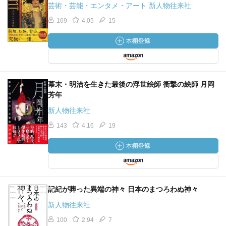
芸術・芸能・エンタメ・アート 新人物往来社
169
4.05
15
幕末・明治を生きた最後の浮世絵師 衝撃の絵師 月岡
芳年
新人物往来社
143
4.16
19
記紀が葬った異端の神々 日本のまつろわぬ神々
新人物往来社
100
2.94
7