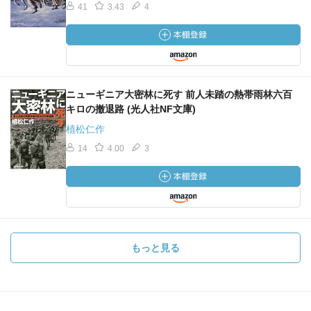
41
3.43
4
ニューギニア大密林に死す 前人未踏の熱帯雨林六百
キロの撤退路 (光人社NF文庫)
植松仁作
14
4.00
3
もっと見る