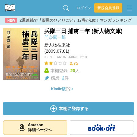
ログイン
新規会員登録
2週連続で『薬屋のひとりごと』17巻が1位！マンガランキング
NEW
兵隊三日 捕虜三年 (新人物文庫)
門奈鷹一郎
新人物往来社
(2009.07.01)
ISBN・EAN:
9784404037213
2.75
本棚登録:
20
人
感想:
2
件
Kindle版
本棚に登録する
Amazon
詳細ページへ