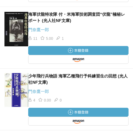
海軍伏龍特攻隊 付・米海軍技術調査団“伏龍”極秘レ
ポート (光人社NF文庫)
門奈鷹一郎
11
5.00
1
少年飛行兵物語 海軍乙種飛行予科練習生の回想 (光人
社NF文庫)
門奈鷹一郎
4
0.00
0