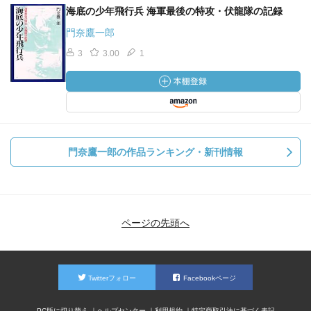
海底の少年飛行兵 海軍最後の特攻・伏龍隊の記録
門奈鷹一郎
3
3.00
1
門奈鷹一郎の作品ランキング・新刊情報
ページの先頭へ
Twitterフォロー
Facebookページ
PC版に切り替え
ヘルプセンター
利用規約
特定商取引法に基づく表記