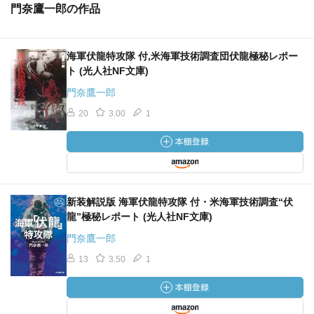
門奈鷹一郎の作品
海軍伏龍特攻隊 付,米海軍技術調査団伏龍極秘レポー
ト (光人社NF文庫)
門奈鷹一郎
20
3.00
1
新装解説版 海軍伏龍特攻隊 付・米海軍技術調査“伏
龍”極秘レポート (光人社NF文庫)
門奈鷹一郎
13
3.50
1