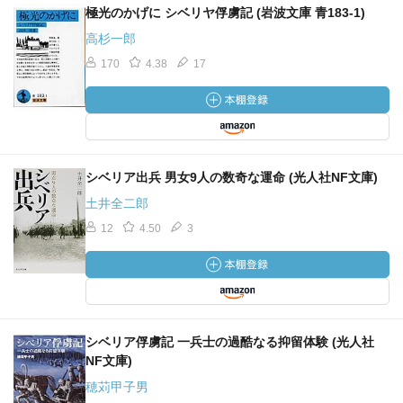
極光のかげに シベリヤ俘虜記 (岩波文庫 青183-1)
高杉一郎
170
4.38
17
シベリア出兵 男女9人の数奇な運命 (光人社NF文庫)
土井全二郎
12
4.50
3
シベリア俘虜記 一兵士の過酷なる抑留体験 (光人社
NF文庫)
穂苅甲子男