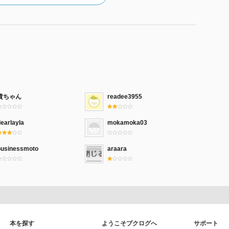
貴ちゃん
readee3955
earlayla
mokamoka03
businessmoto
araara
本を探す
ようこそブクログへ
サポート