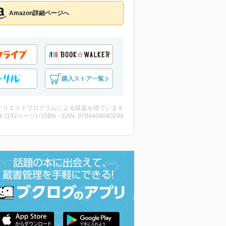
Amazon詳細ページへ
購入ストア一覧
ィリエイトプログラムによる収益を得ています
・本 (192ページ) / ISBN・EAN: 9784404040299