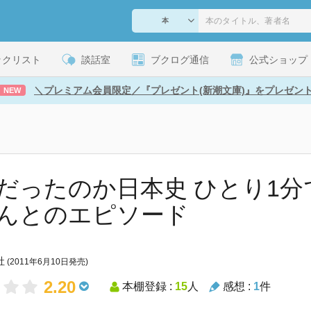
ックリスト
談話室
ブクログ通信
公式ショップ
＼プレミアム会員限定／『プレゼント(新潮文庫)』をプレゼン
NEW
だったのか日本史 ひとり1
んとのエピソード
社
(2011年6月10日発売)
2.20
本棚登録 :
15
人
感想 :
1
件