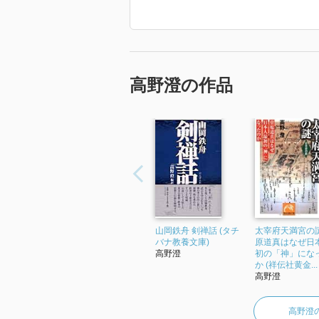
主な著書
『徳川慶喜 近代日本の演出者』（NH
『麒麟、蹄を研ぐ 家康・秀忠・家光と
『武芸者で候 武蔵外伝』（NHK出版
『風狂のひと 辻潤 尺八と宇宙の音
高野澄の作品
『オイッチニーのサン 「日本映画の
『京都の謎（シリーズ）』（祥伝社）
『文学でめぐる京都』（岩波ジュニア
（復刊タイトル『古典と名作で歩く
『大杉 栄』（清水書院）
『連作 後白河法皇【上】 王朝活劇 
『連作 後白河法皇【中】 大原寂光院
「2020年 『阿波内侍から島倉千代子
す。」
山岡鉄舟 剣禅話 (タチ
太宰府天満宮の謎
バナ教養文庫)
原道真はなぜ日
高野澄
初の「神」にな
か (祥伝社黄金...
高野澄
高野澄