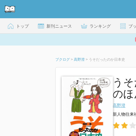
トップ
新刊ニュース
ランキング
ブ
ブクログ
>
高野澄
>
うそだったのか日本史
うそ
のほ
高野澄
新人物往来