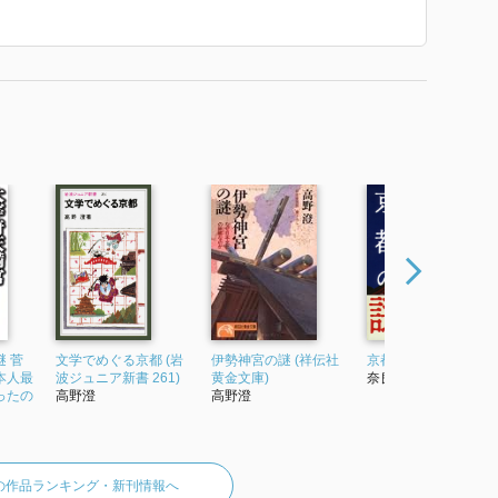
Kブックス）
その時代』（NHK出版）
）
とダダの海』（人文書館）
父」マキノ省三ものがたり』（PHP研究所）
新書）
本物の京都』）
歌の声』
 亡魂慰霊の鐘の音』（人文書館）など。
へ 祈りの響き』 で使われていた紹介文から引用していま
 菅
文学でめぐる京都 (岩
伊勢神宮の謎 (祥伝社
京都の謎
本人最
波ジュニア新書 261)
黄金文庫)
奈良本辰也
ったの
高野澄
高野澄
の作品ランキング・新刊情報へ