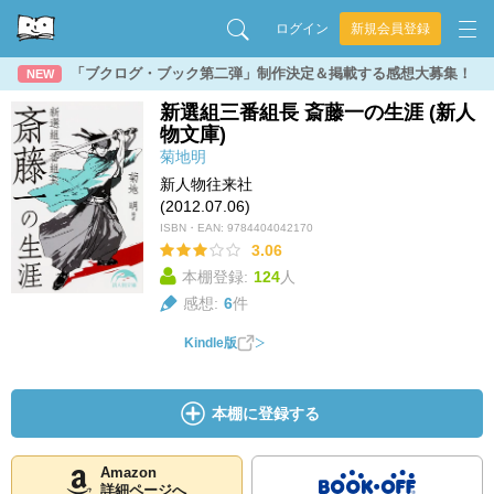
ログイン
新規会員登録
「ブクログ・ブック第二弾」制作決定＆掲載する感想大募集！
NEW
新選組三番組長 斎藤一の生涯 (新人
物文庫)
菊地明
新人物往来社
(2012.07.06)
ISBN・EAN:
9784404042170
3.06
本棚登録:
124
人
感想:
6
件
Kindle版
本棚に登録する
Amazon
詳細ページへ