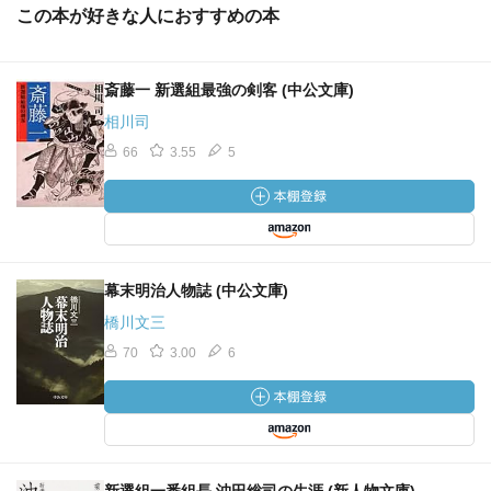
この本が好きな人におすすめの本
斎藤一 新選組最強の剣客 (中公文庫)
相川司
66
3.55
5
幕末明治人物誌 (中公文庫)
橋川文三
70
3.00
6