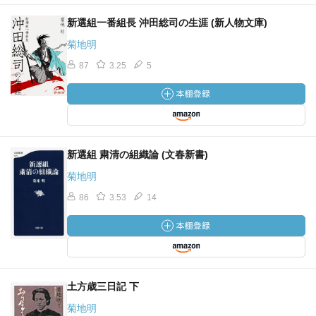
新選組一番組長 沖田総司の生涯 (新人物文庫)
菊地明
87
3.25
5
新選組 粛清の組織論 (文春新書)
菊地明
86
3.53
14
土方歳三日記 下
菊地明