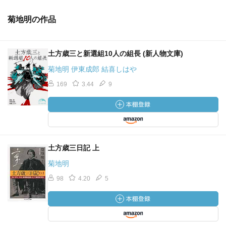
菊地明の作品
土方歳三と新選組10人の組長 (新人物文庫)
菊地明 伊東成郎 結喜しはや
169
3.44
9
土方歳三日記 上
菊地明
98
4.20
5