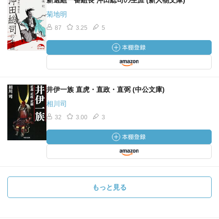
新選組一番組長 沖田総司の生涯 (新人物文庫)
菊地明
87
3.25
5
井伊一族 直虎・直政・直弼 (中公文庫)
相川司
32
3.00
3
もっと見る