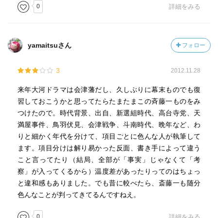
0
詳細をみる
yamaitsuさん
フォロー
3
2012.11.28
来年大河ドラマは会津藩だし、久しぶりに幕末ものでも復
習しておこうかと思ってたらたまたまこの斉藤一ものをみ
つけたので。時代背景、出自、新選組時代、高台寺党、天
満屋事件、鳥羽伏見、会津戦争、斗南時代、晩年など、わ
りと細かく年代を分けて、項目ごとに色んな人が執筆して
ます。項目分けは解り易かった反面、書き手によって違う
こと言ってたり（結局、全部が「事実」じゃなくて「考
察」が入ってくるから）温度差があったりってのはちょっ
と違和感もありました。でも昔に較べたら、斎藤一も随分
色んなことが判ってきてるんですねえ。
0
詳細をみる