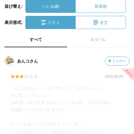
並び替え:
いいね順
新着順
表示形式:
リスト
全文
すべて
ネタバレ
あんコさん
フォロー
3
2024.08.20
『ばんば憑き』どっかで聞いたことあるなぁ〜と,
手に取ったらなんと!!
10年前、角川文庫で読んだ『お文の影』と同じ内容の
短編集だったわΣ(ﾟДﾟ◎ﾉ)ﾉ!!
タイトル違うだけで内容まったく同じ…
でも内容忘れてたので新鮮な気持ちで読んだのと