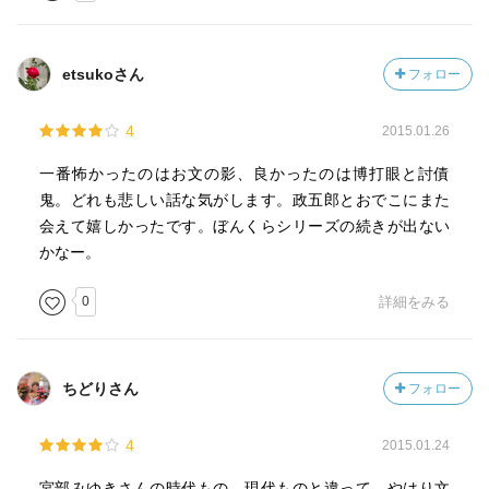
勝手な論理に振り回され、母と子はそれぞれ地獄へ向かっ
ていく。
嫌な話だ。
etsukoさん
フォロー
帰って行った影に耳がなかった、という一文が毛を逆立た
せる。
4
2015.01.26
それでも、救いがあったことにホッとする。
それは自分がまだ、細い道の上を、子供の手を引いて渡っ
一番怖かったのはお文の影、良かったのは博打眼と討債
ていけることに対するものだったかもしれない。
鬼。どれも悲しい話な気がします。政五郎とおでこにまた
会えて嬉しかったです。ぼんくらシリーズの続きが出ない
『野槌の墓』
かなー。
源五郎右衛門と加奈は二人暮らし。
妻のしのは加奈が二つになる頃に産後の肥立ちが悪くて死
0
詳細をみる
んだ。
ある日加奈が化け猫の話をしていた。
ちどりさん
フォロー
笑って聞き流していたが、源五郎右衛門はその化け猫から
用心棒を頼まれる。
4
2015.01.24
なんでも木槌が人を襲うというのだ。
九十九神となった道具達が静かに暮らしていたところに、
宮部みゆきさんの時代もの。現代ものと違って、やはり文