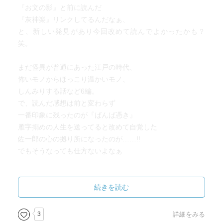
『お文の影』と前に読んだ
『灰神楽』リンクしてるんだなぁ、
と、新しい発見があり今回改めて読んでよかったかも？
笑。
まだ怪異が普通にあった江戸の時代、
怖いモノからほっこり温かいモノ、
しんみりする話など6編。
で、読んだ感想は前と変わらず
一番印象に残ったのが『ばんば憑き』
雁字搦めの人生を送ってると改めて自覚した
佐一郎の心の拠り所になったのが……!!
でもそうなっても仕方ないよなぁ
坊主の壼:
続きを読む
田屋に奉公してるおつぎはある日、
旦那様がこっそり覗いてる掛け軸を番頭さんと見てしまっ
3
詳細をみる
た