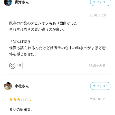
青海さん
フォロー
しいな……ハードカバーの新鮮さや文庫の手軽さに欠ける
新書というハンパさゆえか？(´ｪ`)ﾝ-…
2016.08.18
2016/10/31
既存の作品のスピンオフもあり面白かったー
それぞれ怖さの質が違うのが良い。
「ばんば憑き」
怪異も語られるんだけど婿養子の心中の動きのがよほど恐
怖を感じさせた。
0
詳細をみる
永杜さん
フォロー
3
2016.08.11
６話の短編集。