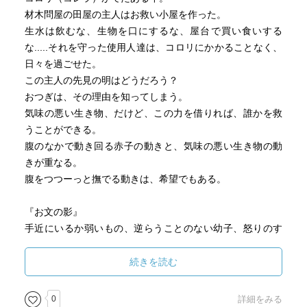
材木問屋の田屋の主人はお救い小屋を作った。
生水は飲むな、生物を口にするな、屋台で買い食いする
な.....それを守った使用人達は、コロリにかかることなく、
日々を過ごせた。
この主人の先見の明はどうだろう？
おつぎは、その理由を知ってしまう。
気味の悪い生き物、だけど、この力を借りれば、誰かを救
うことができる。
腹のなかで動き回る赤子の動きと、気味の悪い生き物の動
きが重なる。
腹をつつーっと撫でる動きは、希望でもある。
『お文の影』
手近にいるか弱いもの、逆らうことのない幼子、怒りのす
べてをぶつけてしまえるもの。
子をなすことが女の最大の使命とされるのであれば、子を
続きを読む
成せない女はただの用無し、価値なきもの。
情があったからこそ憎しみは倍になる。
0
詳細をみる