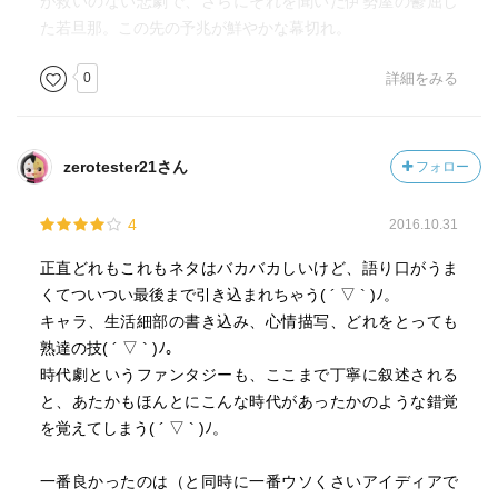
が救いのない悲劇で、さらにそれを聞いた伊勢屋の鬱屈し
た若旦那。この先の予兆が鮮やかな幕切れ。
0
詳細をみる
ばんば憑き：
小間物屋『伊勢屋』の分家の佐一郎は、
本家の一人娘お志津の入り婿。
zerotester21さん
フォロー
本家の跡取りとなったが、
彼はお志津のわがままに振り回され
4
2016.10.31
本家からは婿の替えならいくらでもいる…
みたいな扱いを受けていた。
正直どれもこれもネタはバカバカしいけど、語り口がうま
2人湯治の帰りに宿に足止めされる。
くてついつい最後まで引き込まれちゃう( ´ ▽ ` )ﾉ。
相部屋になった老婆から佐一郎は
キャラ、生活細部の書き込み、心情描写、どれをとっても
50年前に起こった不思議な話を聞く
熟達の技( ´ ▽ ` )ﾉ。
老婆の身に起こった出来事とは……
時代劇というファンタジーも、ここまで丁寧に叙述される
と、あたかもほんとにこんな時代があったかのような錯覚
を覚えてしまう( ´ ▽ ` )ﾉ。
野槌の墓：
一番良かったのは（と同時に一番ウソくさいアイディアで
何でも屋の柳井源五郎右衛門は娘・加奈から