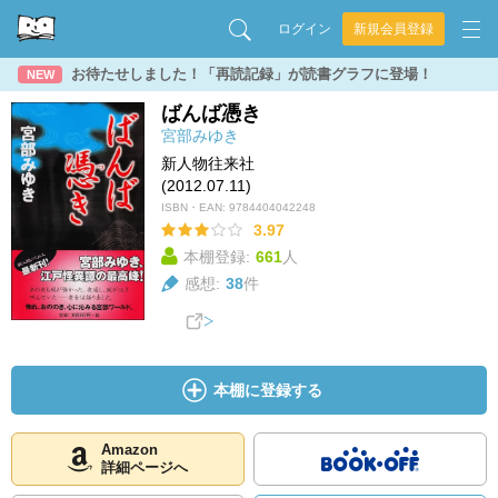
ログイン
新規会員登録
お待たせしました！「再読記録」が読書グラフに登場！
NEW
ばんば憑き
宮部みゆき
新人物往来社
(2012.07.11)
ISBN・EAN:
9784404042248
3.97
本棚登録:
661
人
感想:
38
件
本棚に登録する
Amazon
詳細ページへ