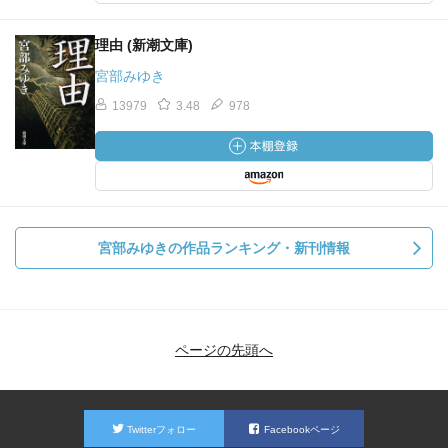
理由 (新潮文庫)
宮部みゆき
13979
3.48
978
宮部みゆきの作品ランキング・新刊情報
ページの先頭へ
Twitterフォロー
Facebookページ