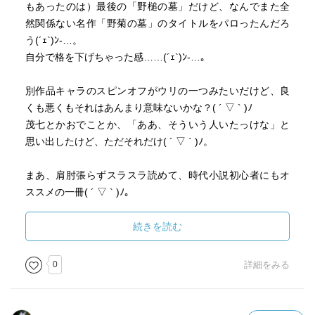
もあったのは）最後の「野槌の墓」だけど、なんでまた全
友達の猫又・タマの話を聞く
然関係ない名作「野菊の墓」のタイトルをパロったんだろ
タマが仕事を頼みたいと言ってるが…
う(´ｪ`)ﾝ-…。
話半分に聞いていた源五郎右衛門だが
自分で格を下げちゃった感……(´ｪ`)ﾝ-…。
本当に猫又が仕事の依頼にやって来た。
モノは時を経て付喪神になると言うが
別作品キャラのスピンオフがウリの一つみたいだけど、良
タマの依頼は人の血を吸って変わってしまった
くも悪くもそれはあんまり意味ないかな？( ´ ▽ ` )ﾉ
仲間の木槌を退治してほしいと……
茂七とかおでことか、「ああ、そういう人いたっけな」と
思い出したけど、ただそれだけ( ´ ▽ ` )ﾉ。
まあ、肩肘張らずスラスラ読めて、時代小説初心者にもオ
ススメの一冊( ´ ▽ ` )ﾉ。
十日でぜんぶ忘れちゃうだろうけど( ´ ▽ ` )ﾉ。
続きを読む
「舅姑」（きゅうこ）という読み方、本書で初めて知った(
´ ▽ ` )ﾉ。
0
詳細をみる
ブクログレビュー３３本とは、ミヤベ作品としてはやや寂