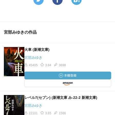
宮部みゆきの作品
火車 (新潮文庫)
宮部みゆき
45405
3.84
3698
レベル7(セブン) (新潮文庫 み-22-2 新潮文庫)
宮部みゆき
22101
3.65
1566