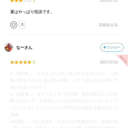
3
2023.07.31
真っ黒い布団の大きさの目玉のいっぱい付いた物の怪が
三番蔵に飛び込んで来た!!
夏はやっぱり怪談です。
これは代々近江屋に伝えられる良くないモノで
さてどうした事かと親戚一同で悩んでいると
0
詳細をみる
近江屋の娘・お美代が近所の小さい神社の狛犬の話声を聞
いた
この狛犬訛が酷かったが
なーさん
フォロー
訛言葉に心当たりがあるお美代は…
5
2017.07.16
●「博打眼」、エグかったよお！作り方もエグいけど、「50
討債鬼：
個の目玉のついた真っ黒い布団」って…そんなのが飛んで
手習所の若先生・青木利一郎は
来たら泣いちゃう！
『大之字屋』の番頭から厄介事を頼まれ非常に困っていた
●「討債鬼」、タイトルこそ「灯台鬼」並みの恐ろしさを想
手習所に通ってる『大之字屋』の一人息子・信太郎に"討債
像させるけど、三島屋シリーズの若先生とベイカーストリ
鬼"が
ートイレギュラーズみたいな寺子達が活躍する微笑ましい
憑いているので主人である父親が信太郎を殺せと言うが
掌編。
この父親は後ろめたい過去があった…
●表題作、「ばんば憑き」そのものが陰惨なのに、お松の話