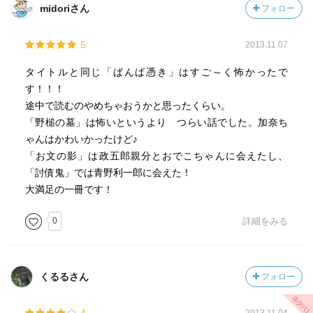
midoriさん
フォロー
5
2013.11.07
タイトルと同じ「ばんば憑き」はすご～く怖かったで
す！！！
途中で読むのやめちゃおうかと思ったくらい。
「野槌の墓」は怖いというより つらい話でした。加奈ち
ゃんはかわいかったけど♪
「お文の影」は政五郎親分とおでこちゃんに会えたし、
「討債鬼」では青野利一郎に会えた！
大満足の一冊です！
0
詳細をみる
くるるさん
フォロー