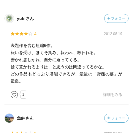
番頭さんの目には壺しか見えないがおつぎの目には
壺の中に入ったお坊様
yukiさん
フォロー
この掛け軸にはある秘密があり……
4
2012.08.19
表題作を含む短編6作。
お文の影:
報いを受け、ほくそ笑み、報われ、救われる。
長屋で影ふみ鬼をしてる子供達、影を数えると一人多い。
善かれ悪しかれ、自分に返ってくる。
よく見てみると、まだ小さい女の子
捨て置かれるよりは、と思うのは間違ってるかな。
前にも女の子の影が出ていたと知った長屋の佐次郎が
どの作品もどっぷり堪能できるが、最後の「野槌の墓」が
岡っ引きの政五郎親分に相談すると
最良。
長屋が建てられた場所は忌み地だった…
1
詳細をみる
魚紳さん
フォロー
博打眼:
醤油問屋の近江屋に早朝、