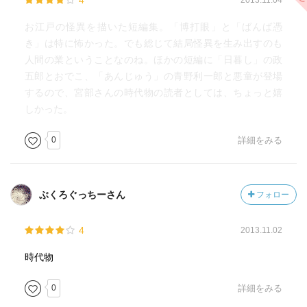
4
2013.11.04
お江戸の怪異を描いた短編集。「博打眼」と「ばんば憑
き」は特に怖かった。でも総じて結局怪異を生み出すのも
人間の業ということなのね。ほかの短編に「日暮し」の政
五郎とおでこ、「あんじゅう」の青野利一郎と悪童が登場
するので、宮部さんの時代物の読者としては、ちょっと嬉
しかった。
0
詳細をみる
ぶくろぐっちーさん
フォロー
4
2013.11.02
時代物
0
詳細をみる