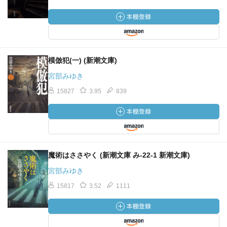
模倣犯(一) (新潮文庫)
宮部みゆき
15827
3.95
839
魔術はささやく (新潮文庫 み-22-1 新潮文庫)
宮部みゆき
15817
3.52
1111