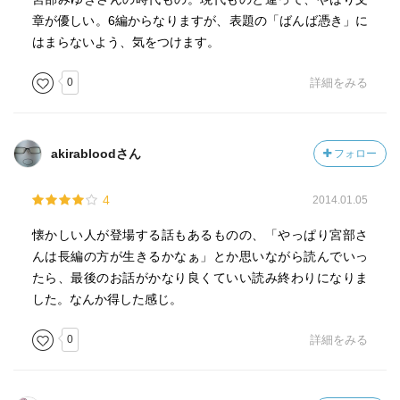
子供の死体が捨てられた。
章が優しい。6編からなりますが、表題の「ばんば憑き」に
木槌はその死体を見て、自分もかつて子殺しに使われたこ
はまらないよう、気をつけます。
とを思い出し、怒りと恐怖でおかしくなり、誰彼構わず人
を襲うようになったのだった。
0
詳細をみる
源五郎右衛門はどうやってこの木槌を成敗するのか......
本作も子殺しの話が登場する。
akirabloodさん
フォロー
子が死ぬ、子を殺すというのは、信じたくはないがありふ
れた話だ。
4
2014.01.05
だが、そのなかに救いの手を差し伸べることで、読者を現
実の悲しみから救い出してくれる気がする。
懐かしい人が登場する話もあるものの、「やっぱり宮部さ
子供は宝物です、可愛くないなんて思ったことはありませ
んは長編の方が生きるかなぁ」とか思いながら読んでいっ
ん！といった話よりもずっとずっと現実味がある。
たら、最後のお話がかなり良くていい読み終わりになりま
した。なんか得した感じ。
0
詳細をみる