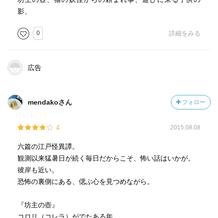
影、
0
詳細をみる
広告
mendakoさん
フォロー
4
2015.08.08
六篇の江戸怪異譚。
観測以来猛暑日が続く毎日だからこそ、怖い話はいかが。
彼岸も近い。
恐怖の裏側にある、偲ぶ心を見つめながら。
『坊主の壺』
コロリ（コレラ）がでたある年。