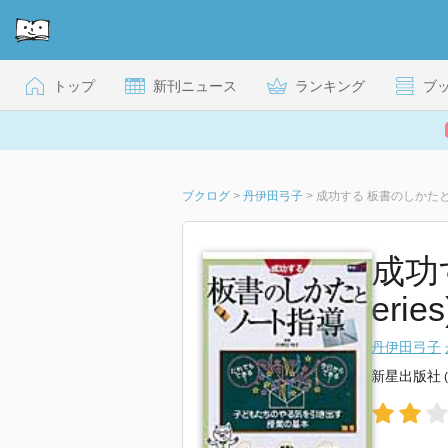
トップ
新刊ニュース
ランキング
ブ
ブクログ
>
丹伊田弓子
>
成功する 板書のしかた
成功
eries
丹伊田弓子
新星出版社