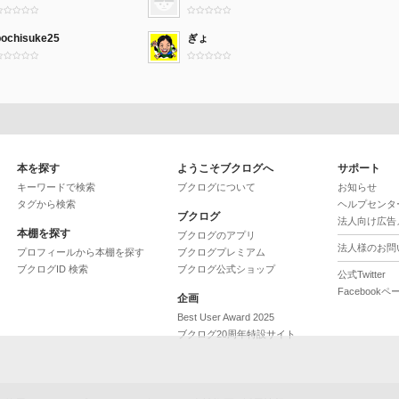
pochisuke25
ぎょ
本を探す
ようこそブクログへ
サポート
キーワードで検索
ブクログについて
お知らせ
タグから検索
ヘルプセンタ
ブクログ
法人向け広告
本棚を探す
ブクログのアプリ
法人様のお問
プロフィールから本棚を探す
ブクログプレミアム
ブクログID 検索
ブクログ公式ショップ
公式Twitter
Facebookペ
企画
Best User Award 2025
ブクログ20周年特設サイト