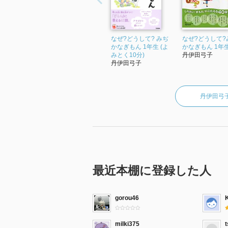
なぜ?どうして? みぢ
なぜ?どうして?
かなぎもん 1年生 (よ
かなぎもん 1年
みとく10分)
丹伊田弓子
丹伊田弓子
丹伊田弓
最近本棚に登録した人
gorou46
milki375
t