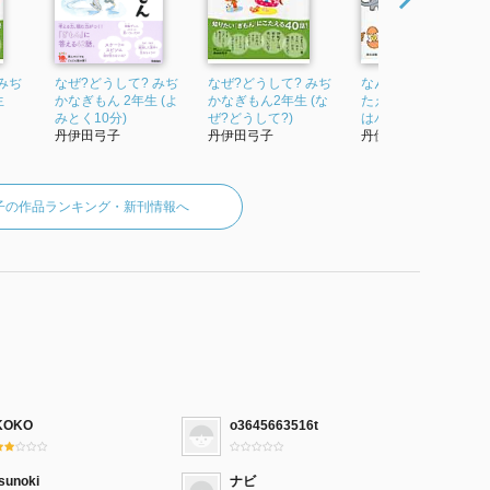
みぢ
なぜ?どうして? みぢ
なぜ?どうして? みぢ
なんで?なんで?のこ
生
かなぎもん 2年生 (よ
かなぎもん2年生 (な
たえ方 子どもの「?」
みとく10分)
ぜ?どうして?)
はパパ・ママが解決
丹伊田弓子
丹伊田弓子
丹伊田弓子監修
子の作品ランキング・新刊情報へ
KOKO
o3645663516t
sunoki
ナビ