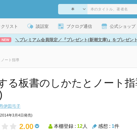
ックリスト
談話室
ブクログ通信
公式ショップ
＼プレミアム会員限定／『プレゼント(新潮文庫)』をプレゼン
NEW
とノート指導
する板書のしかたとノート指導
)
丹伊田弓子
(2014年3月4日発売)
2.00
本棚登録 :
12
人
感想 :
1
件