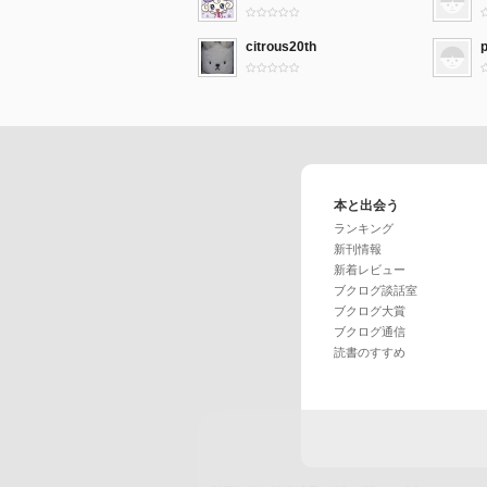
citrous20th
本と出会う
ランキング
新刊情報
新着レビュー
ブクログ談話室
ブクログ大賞
ブクログ通信
読書のすすめ