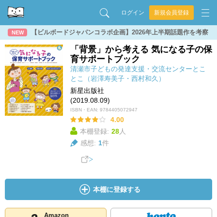
ログイン
新規会員登録
【ビルボードジャパンコラボ企画】2026年上半期話題作を考察
NEW
「背景」から考える 気になる子の保
育サポートブック
清瀬市子どもの発達支援・交流センターとこ
とこ（岩澤寿美子・西村和久）
新星出版社
(2019.08.09)
ISBN・EAN:
9784405072947
4.00
本棚登録:
28
人
感想:
1
件
本棚に登録する
Amazon