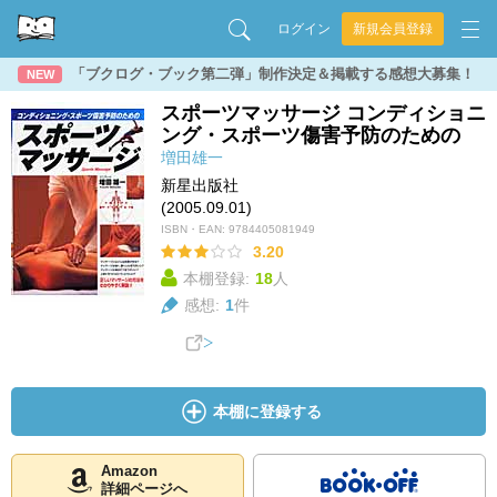
ログイン
新規会員登録
「ブクログ・ブック第二弾」制作決定＆掲載する感想大募集！
NEW
スポーツマッサージ コンディショニ
ング・スポーツ傷害予防のための
増田雄一
新星出版社
(2005.09.01)
ISBN・EAN:
9784405081949
3.20
本棚登録:
18
人
感想:
1
件
本棚に登録する
Amazon
詳細ページへ