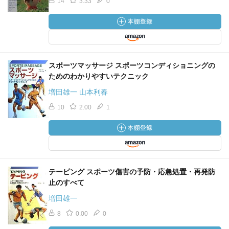
14
3.33
0
スポーツマッサージ スポーツコンディショニングの
ためのわかりやすいテクニック
増田雄一 山本利春
10
2.00
1
テーピング スポーツ傷害の予防・応急処置・再発防
止のすべて
増田雄一
8
0.00
0