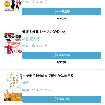
57
4.20
2
健康太極拳 レッスンDVDつき
楊慧 楊名時
53
3.75
4
太極拳で100歳まで健やかに生きる
楊慧
26
2.40
0