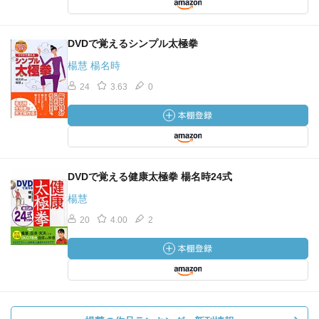
DVDで覚えるシンプル太極拳
楊慧 楊名時
24
3.63
0
DVDで覚える健康太極拳 楊名時24式
楊慧
20
4.00
2