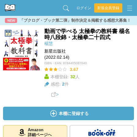
ログイン
新規会員登録
「ブクログ・ブック第二弾」制作決定＆掲載する感想大募集！
NEW
動画で学べる 太極拳の教科書 楊名
時八段錦・太極拳二十四式
楊慧
新星出版社
(2022.02.14)
ISBN・EAN:
9784405087040
3.67
本棚登録:
32
人
感想:
2
件
本棚に登録する
Amazon
詳細ページへ