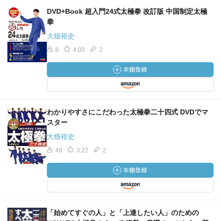
DVD+Book 超入門24式太極拳 改訂版 中国制定太極
拳
大畑裕史
8
4.00
2
わかりやすさにこだわった太極拳二十四式 DVDでマ
スター
大畑裕史
49
3.22
2
「始めてすぐの人」と「上達したい人」のための