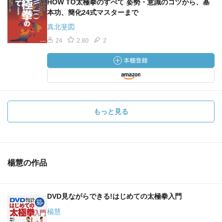
HOW TO太極拳のすべて 姿勢・意識のコツから、基
本功、簡化24式マスターまで
真北斐図
24
2.80
2
もっと見る
楊慧の作品
DVD見ながらできる!はじめての太極拳入門
楊慧