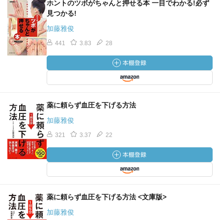
ホントのツボがちゃんと押せる本 一目でわかる!必ず
見つかる!
加藤雅俊
441
3.83
28
薬に頼らず血圧を下げる方法
加藤雅俊
321
3.37
22
薬に頼らず血圧を下げる方法 <文庫版>
加藤雅俊