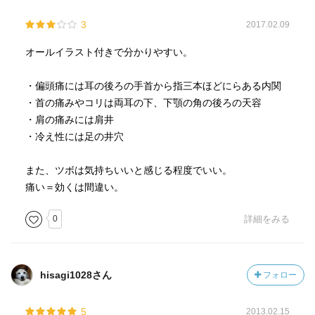
3
2017.02.09
オールイラスト付きで分かりやすい。
・偏頭痛には耳の後ろの手首から指三本ほどにらある内関
・首の痛みやコリは両耳の下、下顎の角の後ろの天容
・肩の痛みには肩井
・冷え性には足の井穴
また、ツボは気持ちいいと感じる程度でいい。
痛い＝効くは間違い。
0
詳細をみる
hisagi1028さん
フォロー
5
2013.02.15