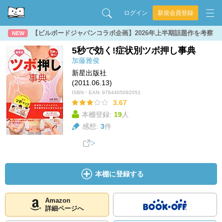
ログイン
新規会員登録
【ビルボードジャパンコラボ企画】2026年上半期話題作を考察
NEW
5秒で効く!症状別ツボ押し事典
加藤雅俊
新星出版社
(2011.06.13)
ISBN・EAN:
9784405092051
3.67
本棚登録:
19
人
感想:
3
件
本棚に登録する
Amazon
詳細ページへ