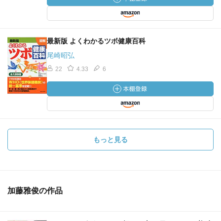
最新版 よくわかるツボ健康百科
尾崎昭弘
22
4.33
6
もっと見る
加藤雅俊の作品