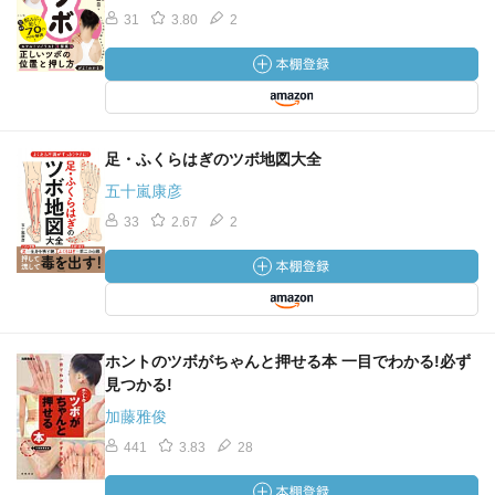
31
3.80
2
足・ふくらはぎのツボ地図大全
五十嵐康彦
33
2.67
2
ホントのツボがちゃんと押せる本 一目でわかる!必ず
見つかる!
加藤雅俊
441
3.83
28