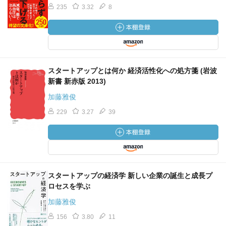
235
3.32
8
スタートアップとは何か 経済活性化への処方箋 (岩波
新書 新赤版 2013)
加藤雅俊
229
3.27
39
スタートアップの経済学 新しい企業の誕生と成長プ
ロセスを学ぶ
加藤雅俊
156
3.80
11