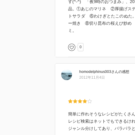
す(^-^) 「夜9時のおつまみ」、
品。①あじのマリネ ②厚揚げス
トサラダ ⑥わけぎとたこのぬた
ー焼き ⑧切り昆布の桜えび炒め
ミ。
0
homodelphinus003
さん
の感想
2012年11月4日
簡単に作れそうなレシピがたくさ
レシピ検索はネットでもできるけ
ジャンル分けしてあり、パラパラ