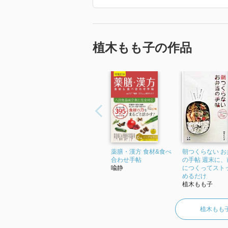
植木もも子の作品
薬膳・漢方 食材&食べ
朝つくらない お
合わせ手帖
の手帖 週末に、
喩静
につくってスト
めるだけ
植木もも子
植木もも