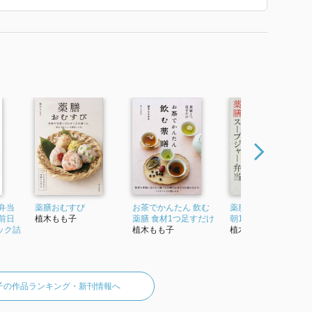
弁当
薬膳おむすび
お茶でかんたん 飲む
薬膳スープジャー弁
前日
植木もも子
薬膳 食材1つ足すだけ
朝10分で作れる
ック詰
植木もも子
植木もも子
子の作品ランキング・新刊情報へ