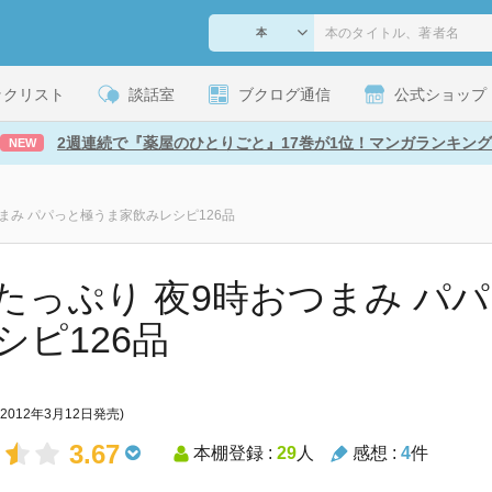
ックリスト
談話室
ブクログ通信
公式ショップ
2週連続で『薬屋のひとりごと』17巻が1位！マンガランキング
NEW
まみ パパっと極うま家飲みレシピ126品
たっぷり 夜9時おつまみ パ
シピ126品
(2012年3月12日発売)
3.67
本棚登録 :
29
人
感想 :
4
件