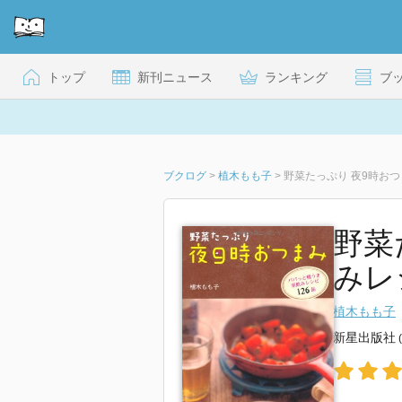
トップ
新刊ニュース
ランキング
ブ
ブクログ
>
植木もも子
>
野菜たっぷり 夜9時おつ
野菜
みレ
植木もも子
新星出版社