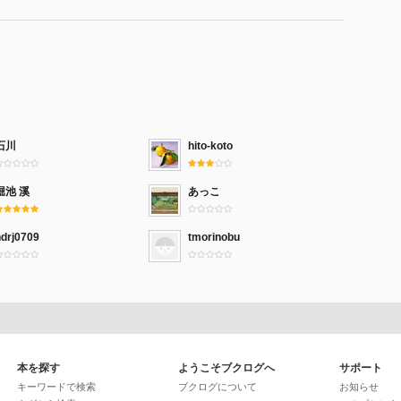
石川
hito-koto
堀池 溪
あっこ
ndrj0709
tmorinobu
本を探す
ようこそブクログへ
サポート
キーワードで検索
ブクログについて
お知らせ