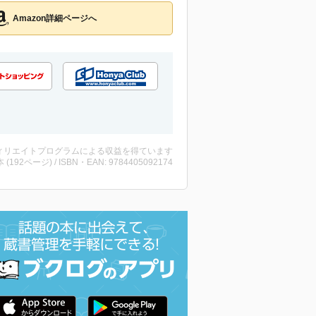
Amazon詳細ページへ
ィリエイトプログラムによる収益を得ています
・本 (192ページ) / ISBN・EAN: 9784405092174