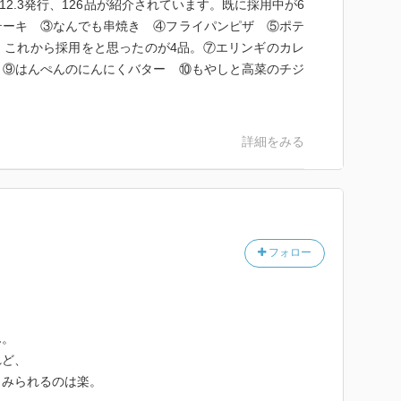
2012.3発行、126品が紹介されています。既に採用中が6
テーキ ③なんでも串焼き ④フライパンピザ ⑤ポテ
。これから採用をと思ったのが4品。⑦エリンギのカレ
 ⑨はんぺんのにんにくバター ⑩もやしと高菜のチジ
詳細をみる
フォロー
ん。
れど、
とみられるのは楽。