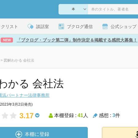
ックリスト
談話室
ブクログ通信
公式ショップ
「ブクログ・ブック第二弾」制作決定＆掲載する感想大募集！
NEW
>
図解わかる 会社法
わかる 会社法
横浜パートナー法律事務所
(2023年3月2日発売)
3.17
本棚登録 :
41
人
感想 :
3
件
本棚に登録