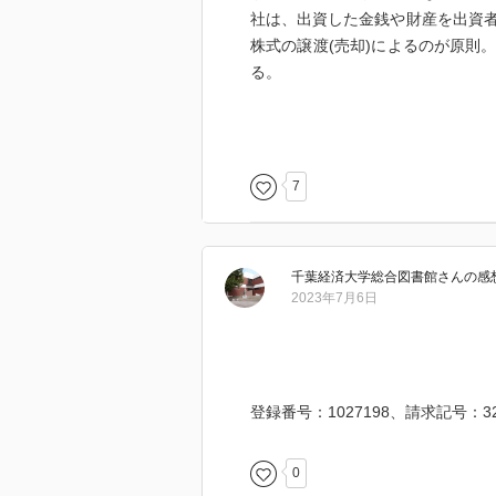
社は、出資した金銭や財産を出資
株式の譲渡(売却)によるのが原則
る。
取締役会を設置するには取締役が
が必須。その上で監査役を設置し
7
敵対的買収に備えて拒否権付株式
る。しかし経営者の保身などに悪
より一定の制限がかけられている
千葉経済大学総合図書館
さん
の感
2023年7月6日
監査役は取締役と同じ責任を負う
害賠償責任を負う。株主代表訴訟
原則4年。監査役の解任には株主総
登録番号：1027198、請求記号：325
会社法には、親会社の株主が子会
る。これを多重代表訴訟という。
0