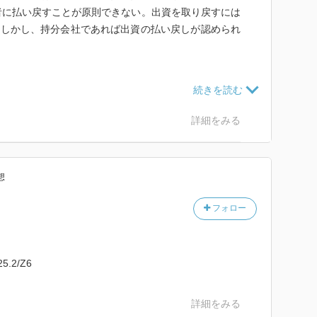
者に払い戻すことが原則できない。出資を取り戻すには
。しかし、持分会社であれば出資の払い戻しが認められ
3人以上必要。取締役会を設置した会社には代表取締役
なければならない。
詳細をみる
と言うものも発行することができる。黄金株とも呼ばれ
用される恐れもあるため、上場会社では証券取引所等に
。
想
。任務懈怠責任を生じて、会社に損害を与えたときは損
フォロー
の対象でもある。任期は取締役の2年に比べ、監査役は
会の特別決議が必要。
.2/Z6
社の役員等に対して株主代表訴訟を起こせる制度があ
詳細をみる