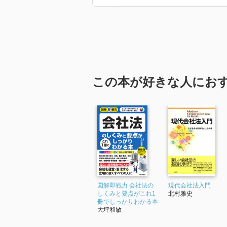
暗記教育というのも、そういう意
この本が好きな人にお
図解即戦力 会社法の
現代会社法入門
しくみと要点がこれ1
北村雅史
冊でしっかりわかる本
大坪和敏