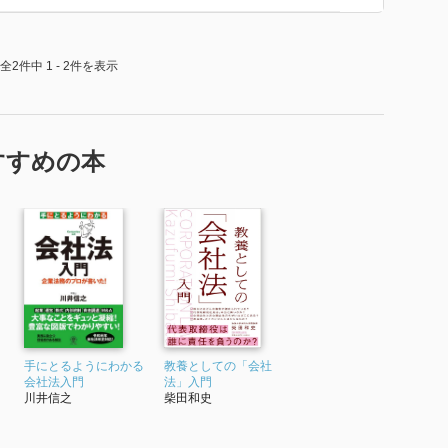
味では悪くない。ある程度必要なのかも知れない。
全2件中 1 - 2件を表示
すすめの本
手にとるようにわかる
教養としての「会社
会社法入門
法」入門
川井信之
柴田和史