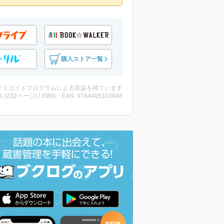
購入ストア一覧
ィリエイトプログラムによる収益を得ています
・本 (232ページ) / ISBN・EAN: 9784405103948