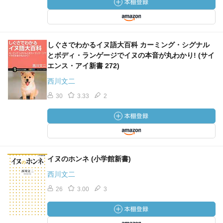
しぐさでわかるイヌ語大百科 カーミング・シグナル
とボディ・ランゲージでイヌの本音が丸わかり! (サイ
エンス・アイ新書 272)
西川文二
30
3.33
2
イヌのホンネ (小学館新書)
西川文二
26
3.00
3