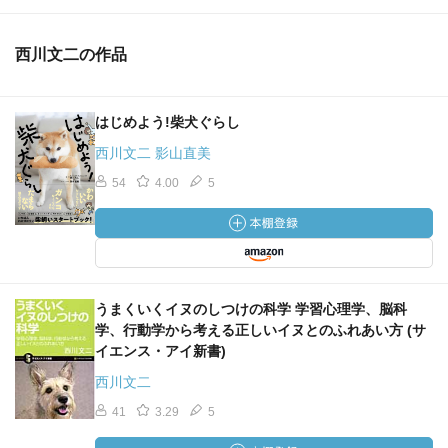
西川文二の作品
はじめよう!柴犬ぐらし
西川文二 影山直美
54
4.00
5
うまくいくイヌのしつけの科学 学習心理学、脳科
学、行動学から考える正しいイヌとのふれあい方 (サ
イエンス・アイ新書)
西川文二
41
3.29
5