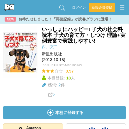
ログイン
新規会員登録
お待たせしました！「再読記録」が読書グラフに登場！
NEW
いっしょにハッピー! 子犬の社会科
読本 子犬の育て方・しつけ 理論+実
例豊富で実践しやすい!
西川文二
新星出版社
(2013.10.15)
ISBN・EAN:
9784405105263
3.57
本棚登録:
18
人
感想:
2
件
本棚に登録する
Amazon