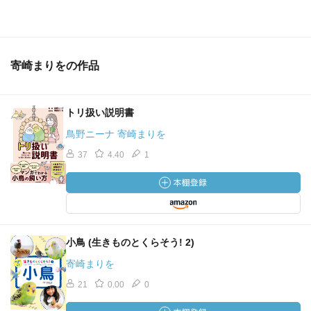
寄崎まりをの作品
トリ扱い説明書
鳥野ニーナ 寄崎まりを
37
4.40
1
小鳥 (生きものとくらそう! 2)
寄崎まりを
21
0.00
0