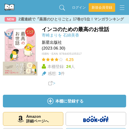
ログイン
新規会員登録
2週連続で『薬屋のひとりごと』17巻が1位！マンガランキング
NEW
インコのための最高のお世話
寄崎まりを
石綿美香
新星出版社
(2023.06.30)
ISBN・EAN:
9784405105317
4.25
本棚登録:
24
人
感想:
3
件
本棚に登録する
Amazon
詳細ページへ