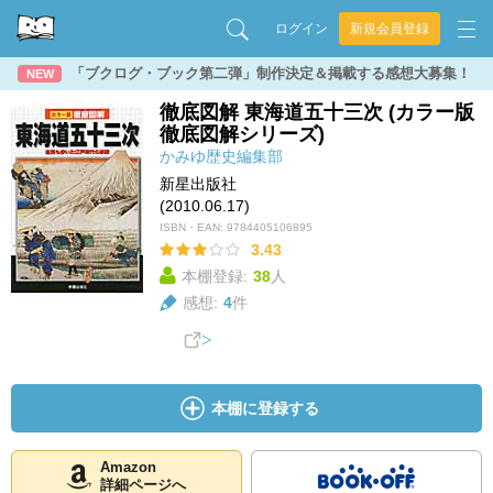
ログイン
新規会員登録
「ブクログ・ブック第二弾」制作決定＆掲載する感想大募集！
NEW
徹底図解 東海道五十三次 (カラー版
徹底図解シリーズ)
かみゆ歴史編集部
新星出版社
(2010.06.17)
ISBN・EAN:
9784405106895
3.43
本棚登録:
38
人
感想:
4
件
本棚に登録する
Amazon
詳細ページへ