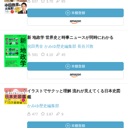
637
3.70
65
新 地政学 世界史と時事ニュースが同時にわかる
祝田秀全 かみゆ歴史編集部 長谷川敦
591
4.10
45
イラストでサクッと理解 流れが見えてくる日本史図
鑑
かみゆ歴史編集部
477
3.87
9