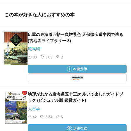
この本が好きな人におすすめの本
広重の東海道五拾三次旅景色 天保懐宝道中図で辿る
(古地図ライブラリー 8)
堀晃明
33
3.83
2
地形がわかる東海道五十三次 歩いて楽しむガイドブ
ック (ビジュアル版 鑑賞ガイド)
大石学
42
3.64
6