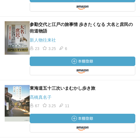
参勤交代と江戸の旅事情 歩きたくなる 大名と庶民の
街道物語
新人物往来社
23
3.25
6
東海道五十三次いまむかし歩き旅
髙橋真名子
67
3.25
11