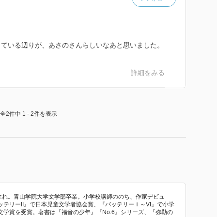
している辺りが、あさのさんらしいなあと思いました。
詳細をみる
全2件中 1 - 2件を表示
山県生れ。青山学院大学文学部卒業。小学校講師ののち、作家デビュ
テリーII』で日本児童文学者協会賞、『バッテリーＩ～VI』で小学
学賞を受賞。著書は『福音の少年』『No.6』シリーズ、『弥勒の