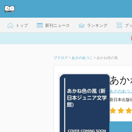
トップ
新刊ニュース
ランキング
ブ
ブクログ
>
あさのあつこ
>
あかね色の風
あか
あさのあつ
新日本出版