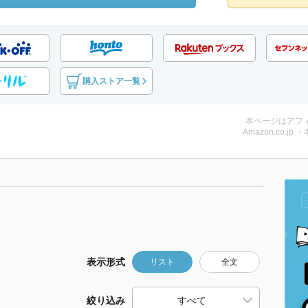
購入ストア一覧
本ページはアフ
Amazon.co.jp 
表示形式
リスト
全文
絞り込み