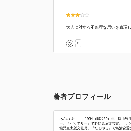
大人に対する不条理な思いを表現
0
著者プロフィール
あさの あつこ：1954（昭和29）年、岡
ー。『バッテリー』で野間児童文芸賞、『バッ
館児童出版文化賞、『たまゆら』で島清恋愛文