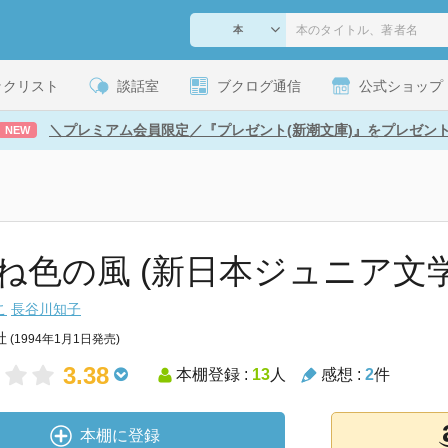
ックリスト
談話室
ブクログ通信
公式ショップ
＼プレミアム会員限定／『プレゼント(新潮文庫)』をプレゼン
NEW
ね色の風 (新日本ジュニア文学館
こ
長谷川知子
社
(1994年1月1日発売)
3.38
本棚登録 :
13
人
感想 :
2
件
本棚に登録