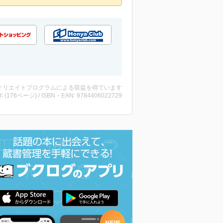
ィリエイトプログラムによる収益を得ています
・本 (176ページ) / ISBN・EAN: 9784406022729