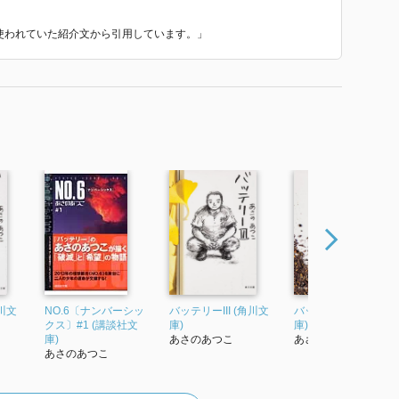
で使われていた紹介文から引用しています。」
角川文
NO.6〔ナンバーシッ
バッテリーIII (角川文
バッテリーIV (角川文
クス〕#1 (講談社文
庫)
庫)
庫)
あさのあつこ
あさのあつこ
あさのあつこ