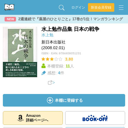
ログイン
新規会員登録
2週連続で『薬屋のひとりごと』17巻が1位！マンガランキング
NEW
水上勉作品集 日本の戦争
水上勉
新日本出版社
(2008.02.01)
ISBN・EAN:
9784406051231
3.80
本棚登録:
11
人
感想:
4
件
本棚に登録する
Amazon
詳細ページへ