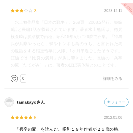
3
2023.12.11
水上勉作品集「日本の戦争」、269頁、2008.2発行。短編
6話と長編1話が収録されています。著者水上勉氏は、徴兵
検査時は肺結核で丙種。昭和19年5月に26歳で召集。「特務
兵が兵隊やったら、蝶やトンボも鳥のうち」と言われた馬
の世話をする輜重輸卒に入隊、1ヶ月半過ごしたそうです。
短編では「比良の満月」が胸に響きました。長編の「兵卒
の鬣（たてがみ）」は、著者のほぼ実体験とのことです。
0
詳細をみる
tamakayoさん
フォロー
5
2012.01.06
「兵卒の鬣」を読んだ。昭和１９年作者が２５歳の時、