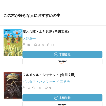
この本が好きな人におすすめの本
麦と兵隊・土と兵隊 (角川文庫)
火野葦平
180
3.80
11
フルメタル・ジャケット (角川文庫)
グスタフ・ハスフォード 高見浩
54
3.88
9