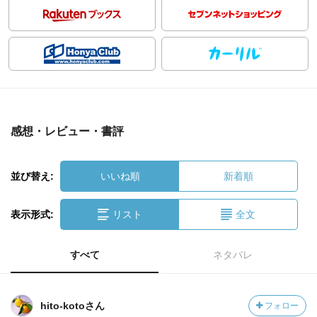
感想・レビュー・書評
並び替え:
いいね順
新着順
表示形式:
リスト
全文
すべて
ネタバレ
hito-kotoさん
フォロー