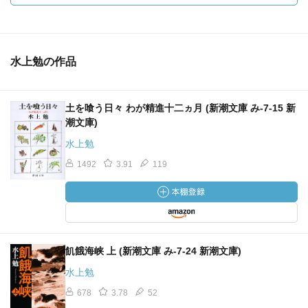
水上勉の作品
土を喰う日々 わが精進十二ヵ月 (新潮文庫 み-7-15 新
潮文庫)
水上勉
1492
3.91
119
飢餓海峡 上 (新潮文庫 み-7-24 新潮文庫)
水上勉
678
3.78
52