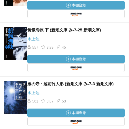
飢餓海峡 下 (新潮文庫 み-7-25 新潮文庫)
水上勉
557
3.89
45
雁の寺・越前竹人形 (新潮文庫 み-7-3 新潮文庫)
水上勉
501
3.87
53