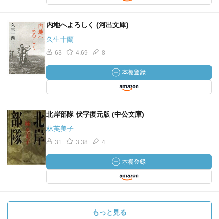
内地へよろしく (河出文庫)
久生十蘭
63
4.69
8
北岸部隊 伏字復元版 (中公文庫)
林芙美子
31
3.38
4
もっと見る