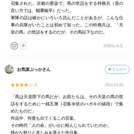
召集された。京都の墨染で、馬の世話をする特務兵（昔の
言い方では、輜重輸卒）だった。
軍隊の話は確かにいろいろ読んだことがあるが、こんな仕
事の兵隊がいたことは初めて知った。この特務兵は、「天
皇の馬」の世話をするのだが、その馬以下なのだ。
0
詳細をみる
お気楽ぷっかさん
フォロー
4
2010.09.20
「馬は天皇陛下の馬だが、お前たちは、その天皇の馬の世
話をするために一銭五厘（召集令状のハガキの値段）で集
めたものだ」
作品中、何度も出てくるこの言葉。
その時代「人の命」がいかに軽んじられていたのか。
静かな怒りと哀しみを湛えた作品集。