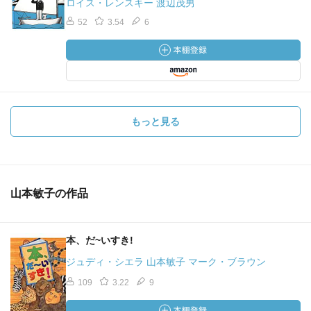
ロイス・レンスキー 渡辺茂男
52
3.54
6
もっと見る
山本敏子の作品
本、だ~いすき!
ジュディ・シエラ 山本敏子 マーク・ブラウン
109
3.22
9