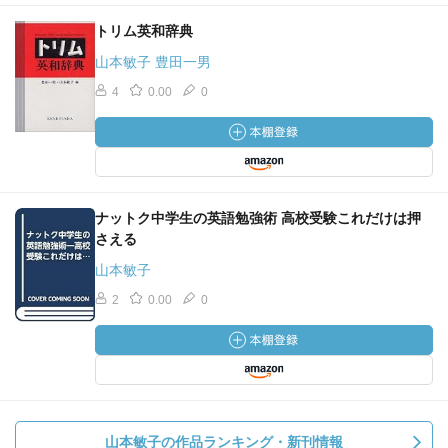
トリム英和辞典
山本敏子 豊田一男
4
0.00
0
ナットク中学生の英語勉強術 高校受験これだけは押
さえる
山本敏子
2
0.00
0
山本敏子の作品ランキング・新刊情報