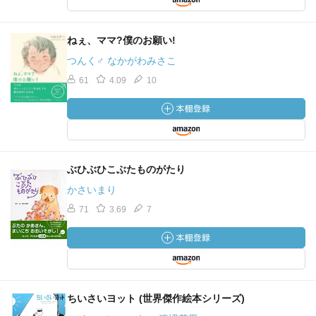
ねぇ、ママ?僕のお願い!
つんく♂ なかがわみさこ
61
4.09
10
ぶひぶひこぶたものがたり
かさいまり
71
3.69
7
ちいさいヨット (世界傑作絵本シリーズ)