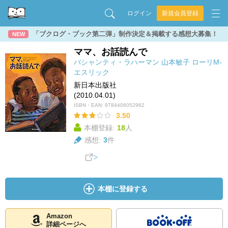
ログイン
新規会員登録
「ブクログ・ブック第二弾」制作決定＆掲載する感想大募集！
NEW
ママ、お話読んで
バシャンティ・ラハーマン
山本敏子
ローリM‐
エスリック
新日本出版社
(2010.04.01)
ISBN・EAN:
9784406052962
3.50
本棚登録:
18
人
感想:
3
件
本棚に登録する
Amazon
詳細ページへ