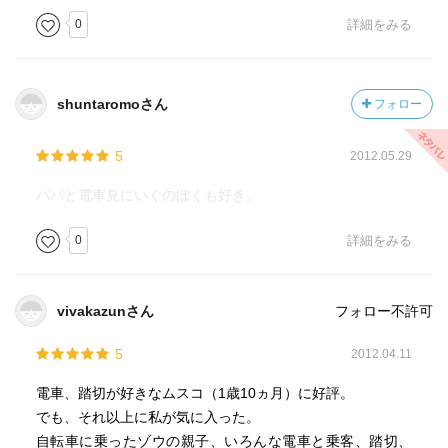
0
詳細をみる
shuntaromoさん
フォロー
5
2012.05.29
パパと電車見にいくのぼくも好き。
0
詳細をみる
vivakazunさん
フォロー不許可
5
2012.04.11
電車、踏切が好きなムスコ（1歳10ヵ月）に好評。
でも、それ以上に私が気に入った。
自転車に乗ったゾウの親子、いろんな電車と乗客、踏切、