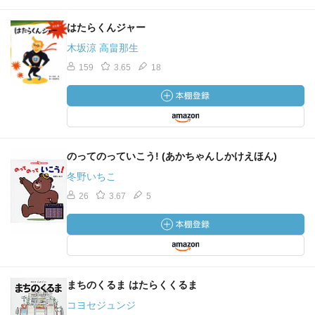
はたらくんジャー
木坂涼 高畠那生
159
3.65
18
のってのっていこう! (あかちゃんしかけえほん)
冬野いちこ
26
3.67
5
まちのくるま はたらくくるま
コヨセジュンジ