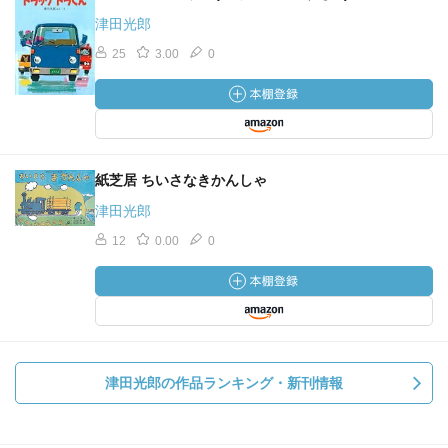
津田光郎
25
3.00
0
紙芝居 ちいさなきかんしゃ
津田光郎
12
0.00
0
津田光郎の作品ランキング・新刊情報