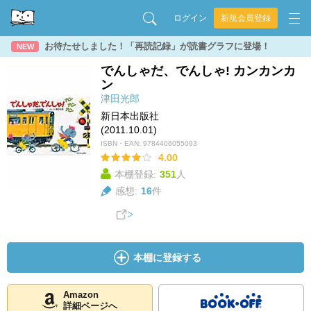
ログイン
新規会員登録
お待たせしました！「再読記録」が読書グラフに登場！
NEW
でんしゃだ、でんしゃ! カンカンカ
ン
津田光郎
新日本出版社
(2011.10.01)
ISBN・EAN:
9784406055093
4.00
本棚登録:
351
人
感想:
16
件
本棚に登録する
Amazon
詳細ページへ