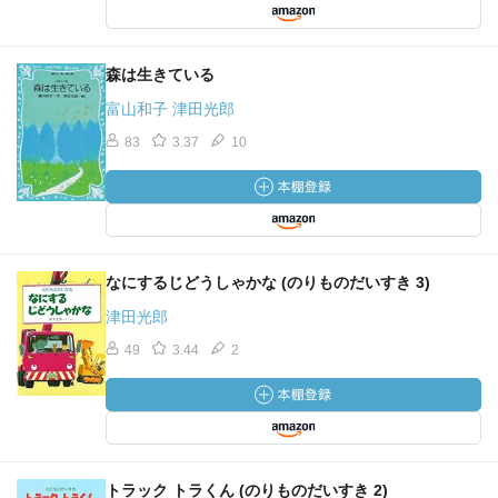
森は生きている
富山和子 津田光郎
83
3.37
10
なにするじどうしゃかな (のりものだいすき 3)
津田光郎
49
3.44
2
トラック トラくん (のりものだいすき 2)