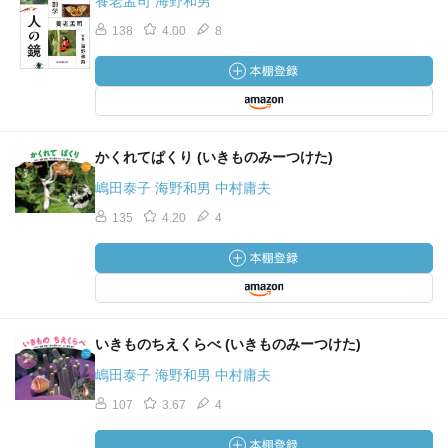
養老孟司 海野和男
138
4.00
8
かくれてぱくり (いきものみーつけた)
嶋田泰子 海野和男 中村庸夫
135
4.20
4
いきものちえくらべ (いきものみーつけた)
嶋田泰子 海野和男 中村庸夫
107
3.67
4