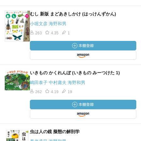
むし 新版 まどあきしかけ (はっけんずかん)
小堀文彦 海野和男
263
4.35
1
いきもの かくれんぼ (いきもの みーつけた 1)
嶋田泰子 中村庸夫 海野和男
262
4.19
19
虫は人の鏡 擬態の解剖学