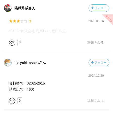
猫武炸成さん
フォロー
3
2023.01.16
ﾃﾞｻﾞｲﾝ/株式会社 商業ｾﾝﾀｰ､松田珠恵
0
詳細をみる
lib-yuki_eventさん
フォロー
2014.12.20
資料番号：020252615
請求記号：460ｳ
0
詳細をみる