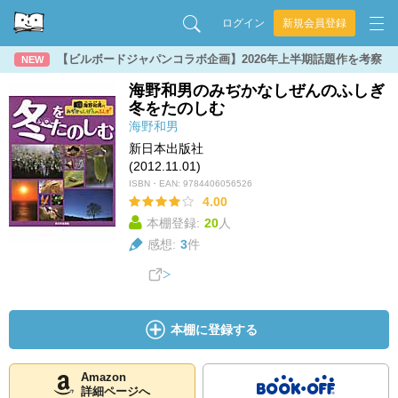
ログイン
新規会員登録
【ビルボードジャパンコラボ企画】2026年上半期話題作を考察
NEW
海野和男のみぢかなしぜんのふしぎ
冬をたのしむ
海野和男
新日本出版社
(2012.11.01)
ISBN・EAN:
9784406056526
4.00
本棚登録:
20
人
感想:
3
件
本棚に登録する
Amazon
詳細ページへ