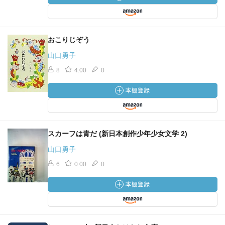
おこりじぞう
山口勇子
8
4.00
0
スカーフは青だ (新日本創作少年少女文学 2)
山口勇子
6
0.00
0