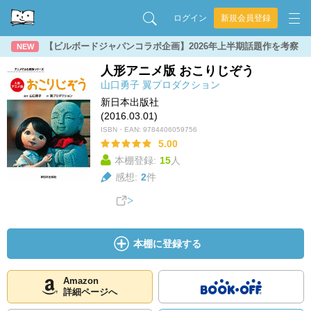
ログイン
新規会員登録
【ビルボードジャパンコラボ企画】2026年上半期話題作を考察
NEW
人形アニメ版 おこりじぞう
山口勇子
翼プロダクション
新日本出版社
(2016.03.01)
ISBN・EAN:
9784406059756
5.00
本棚登録:
15
人
感想:
2
件
本棚に登録する
Amazon
詳細ページへ