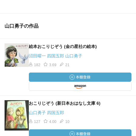
山口勇子の作品
絵本おこりじぞう (金の星社の絵本)
沼田曜一 四国五郎 山口勇子
182
3.69
21
おこりじぞう (新日本おはなし文庫 6)
山口勇子 四国五郎
127
4.00
10