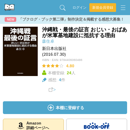
ログイン
新規会員登録
「ブクログ・ブック第二弾」制作決定＆掲載する感想大募集！
NEW
沖縄戦・最後の証言 おじい・おばあ
が米軍基地建設に抵抗する理由
森住卓
新日本出版社
(2016.07.30)
ISBN・EAN:
9784406060486
4.80
本棚登録:
24
人
感想:
4
件
本棚に登録する
Amazon
詳細ページへ