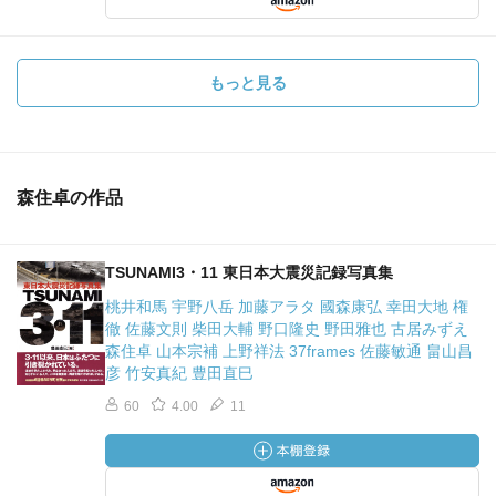
もっと見る
森住卓の作品
TSUNAMI3・11 東日本大震災記録写真集
桃井和馬 宇野八岳 加藤アラタ 國森康弘 幸田大地 権
徹 佐藤文則 柴田大輔 野口隆史 野田雅也 古居みずえ
森住卓 山本宗補 上野祥法 37frames 佐藤敏通 畠山昌
彦 竹安真紀 豊田直巳
60
4.00
11