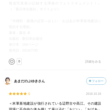
報道写真家が記録する渾身のフォトドキュメント！』
（「新日本出版社」サイトより）
『沖縄戦・最後の証言―おじい・おばあが米軍基地建設に
抵抗する理由』
著者：森住 卓
出版社 ‏: ‎新日本出版社
単行本 ‏: ‎160ページ
発売日 ‏: ‎2016/7/30
0
詳細をみる
あまだのぶゆきさん
フォロー
5
2016.10.16
＜米軍基地建設が強行されている辺野古や高江。その建設
現場に不自由な体を押して座り込む「おじい」「おばあ」