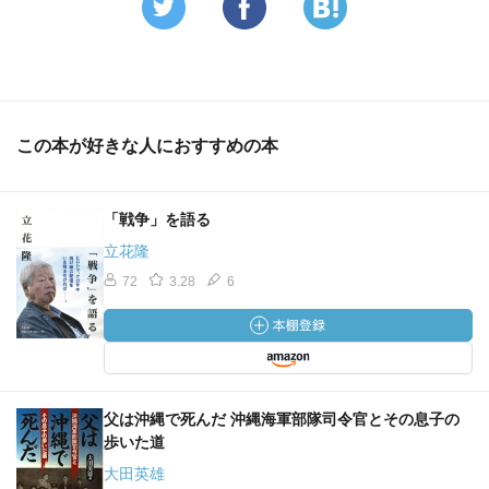
この本が好きな人におすすめの本
「戦争」を語る
立花隆
72
3.28
6
父は沖縄で死んだ 沖縄海軍部隊司令官とその息子の
歩いた道
大田英雄