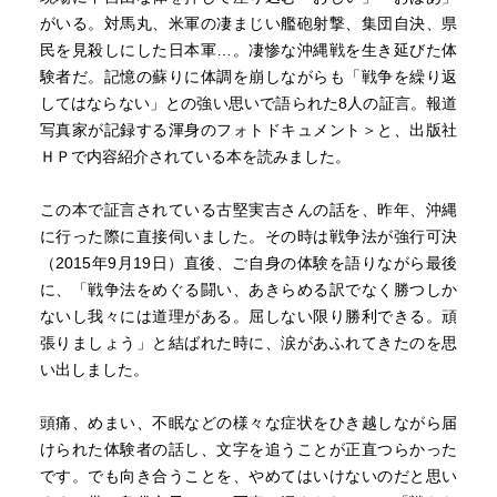
がいる。対馬丸、米軍の凄まじい艦砲射撃、集団自決、県
民を見殺しにした日本軍…。凄惨な沖縄戦を生き延びた体
験者だ。記憶の蘇りに体調を崩しながらも「戦争を繰り返
してはならない」との強い思いで語られた8人の証言。報道
写真家が記録する渾身のフォトドキュメント＞と、出版社
ＨＰで内容紹介されている本を読みました。
この本で証言されている古堅実吉さんの話を、昨年、沖縄
に行った際に直接伺いました。その時は戦争法が強行可決
（2015年9月19日）直後、ご自身の体験を語りながら最後
に、「戦争法をめぐる闘い、あきらめる訳でなく勝つしか
ないし我々には道理がある。屈しない限り勝利できる。頑
張りましょう」と結ばれた時に、涙があふれてきたのを思
い出しました。
頭痛、めまい、不眠などの様々な症状をひき越しながら届
けられた体験者の話し、文字を追うことが正直つらかった
です。でも向き合うことを、やめてはいけないのだと思い