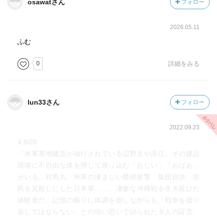
osawatさん
フォロー
2026.05.11
ふむ
0
詳細をみる
lun33さん
フォロー
2022.09.23
4.8/20
『米軍基地建設が強行されている辺野古や高江。その建設
現場に不自由な体を押して座り込む「おじい」「おばあ」
がいる。対馬丸、米軍の凄まじい艦砲射撃、集団自決、県
民を見殺しにした日本軍……。凄惨な沖縄戦を生き延びた
体験者だ。記憶の蘇りに体調を崩しながらも「戦争を繰り
返してはならない」との強い思いで語られた８人の証言。