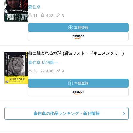
森住卓
41
4.22
3
核に蝕まれる地球 (岩波フォト・ドキュメンタリー)
森住卓 広河隆一
28
4.38
9
森住卓の作品ランキング・新刊情報