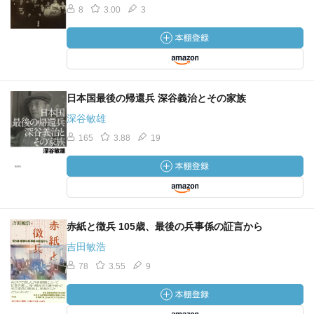
8
3.00
3
日本国最後の帰還兵 深谷義治とその家族
深谷敏雄
165
3.88
19
赤紙と徴兵 105歳、最後の兵事係の証言から
吉田敏浩
78
3.55
9