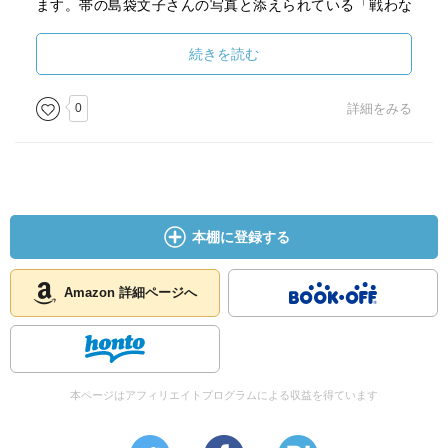
ます。帯の島袋文子さんの写真と添えられている「戦わな
いために、今、闘っている」、この言葉にどう応えるかが
問われているのだと思いました。
続きを読む
「基地をなくし戦争のない日本と世界を実現するための行
0
詳細をみる
動する人が、一人でも増えてくれることを願っている」
と、あとがきに書かれていましたが、そうなるように力を
つくしていこうと思います。
多くの方に読んでほしい本です。
本棚に登録する
Amazon 詳細ページへ
本ページはアフィリエイトプログラムによる収益を得ています