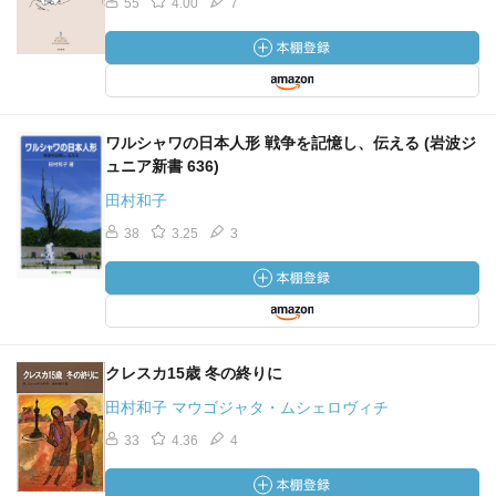
55
4.00
7
ワルシャワの日本人形 戦争を記憶し、伝える (岩波ジ
ュニア新書 636)
田村和子
38
3.25
3
クレスカ15歳 冬の終りに
田村和子 マウゴジャタ・ムシェロヴィチ
33
4.36
4