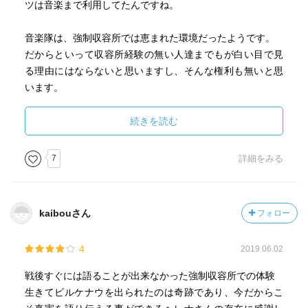
ツは音楽まで利用してたんですね。
音楽隊は、強制収容所では恵まれた環境だったようです。
だからといって収容所経験の無い人達までもが白い目で見
る理由にはならないと思いますし、そんな権利も無いと思
います。
誰よりも早い時間から起きて準備をし、ひたすら一日中練
続きを読む
習。間違えれば上司からの叱責と罰を受ける。劣悪な環境
から自分も楽器も守らねばならない。
7
詳細をみる
身内が作業から虐待されてボロボロになって帰ってこよう
が、
身内が収容所に運ばれてきたと思ったらそのまま殺される
kaibouさん
フォロー
と悟ろうが、
演奏をやめてはいけない。
4
2019.06.02
音楽やっててこんなに辛いことは無いと思う。
戦後すぐには語ることが出来なかった強制収容所での体験
生きてビルケナウを出られたのは奇跡であり、今だからこ