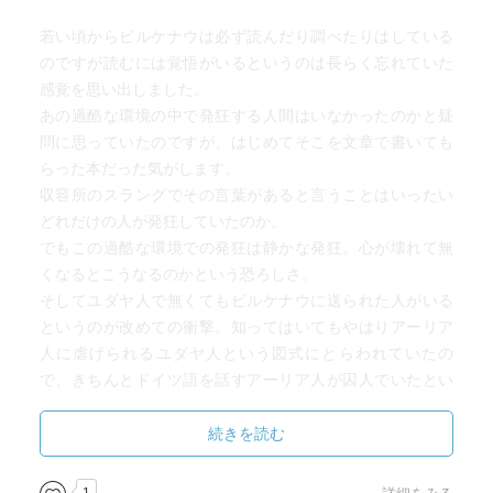
若い頃からビルケナウは必ず読んだり調べたりはしている
のですが読むには覚悟がいるというのは長らく忘れていた
感覚を思い出しました。
あの過酷な環境の中で発狂する人間はいなかったのかと疑
問に思っていたのですが、はじめてそこを文章で書いても
らった本だった気がします。
収容所のスラングでその言葉があると言うことはいったい
どれだけの人が発狂していたのか。
でもこの過酷な環境での発狂は静かな発狂。心が壊れて無
くなるとこうなるのかという恐ろしさ。
そしてユダヤ人で無くてもビルケナウに送られた人がいる
というのが改めての衝撃。知ってはいてもやはりアーリア
人に虐げられるユダヤ人という図式にとらわれていたの
で、きちんとドイツ語を話すアーリア人が囚人でいたとい
う恐ろしさも追加。
あのナチ政権での息苦しさはどれほどだったのか。
続きを読む
音楽が身を助けるのでは無く、音楽に疑問を持つ環境で、
演奏することが肩身が狭くなるというのは本当にかわいそ