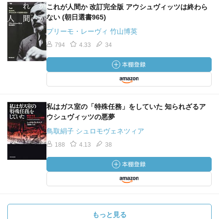
これが人間か 改訂完全版 アウシュヴィッツは終わら
ない (朝日選書965)
プリーモ・レーヴィ 竹山博英
794
4.33
34
私はガス室の「特殊任務」をしていた 知られざるア
ウシュヴィッツの悪夢
鳥取絹子 シュロモヴェネツィア
188
4.13
38
もっと見る