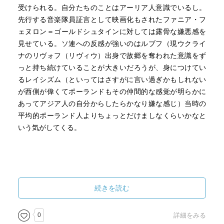
受けられる。自分たちのことはアーリア人意識でいるし。
先行する音楽隊員証言として映画化もされたファニア・フ
ェヌロン＝ゴールドシュタインに対しては露骨な嫌悪感を
見せている。ソ連への反感が強いのはルブフ（現ウクライ
ナのリヴォフ（リヴィウ）出身で故郷を奪われた意識をず
っと持ち続けていることが大きいだろうが、身につけてい
るレイシズム（といってはさすがに言い過ぎかもしれない
が西側が偉くてポーランドもその仲間的な感覚が明らかに
あってアジア人の自分からしたらかなり嫌な感じ）当時の
平均的ポーランド人よりちょっとだけましなくらいかなと
いう気がしてくる。
続きを読む
0
詳細をみる