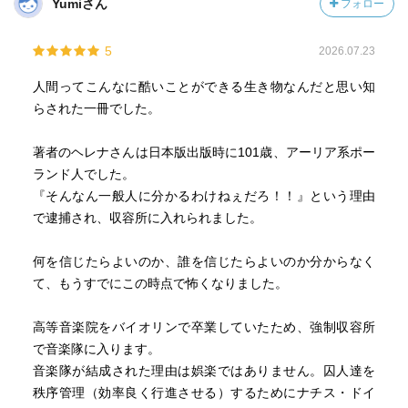
Yumiさん
フォロー
5
2026.07.23
人間ってこんなに酷いことができる生き物なんだと思い知
らされた一冊でした。
著者のヘレナさんは日本版出版時に101歳、アーリア系ポー
ランド人でした。
『そんなん一般人に分かるわけねぇだろ！！』という理由
で逮捕され、収容所に入れられました。
何を信じたらよいのか、誰を信じたらよいのか分からなく
て、もうすでにこの時点で怖くなりました。
高等音楽院をバイオリンで卒業していたため、強制収容所
で音楽隊に入ります。
音楽隊が結成された理由は娯楽ではありません。囚人達を
秩序管理（効率良く行進させる）するためにナチス・ドイ