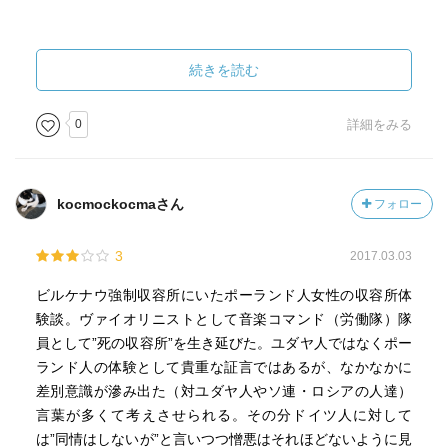
続きを読む
0
詳細をみる
kocmockocmaさん
フォロー
3
2017.03.03
ビルケナウ強制収容所にいたポーランド人女性の収容所体
験談。ヴァイオリニストとして音楽コマンド（労働隊）隊
員として”死の収容所”を生き延びた。ユダヤ人ではなくポー
ランド人の体験として貴重な証言ではあるが、なかなかに
差別意識が滲み出た（対ユダヤ人やソ連・ロシアの人達）
言葉が多くて考えさせられる。その分ドイツ人に対して
は”同情はしないが”と言いつつ憎悪はそれほどないように見