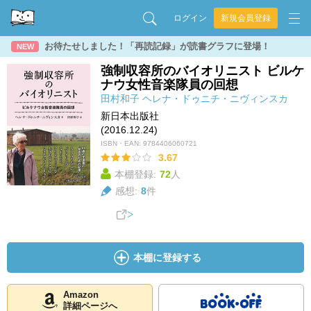
ログイン
新規会員登録
お待たせしました！「再読記録」が読書グラフに登場！
NEW
強制収容所のバイオリニスト ビルケ
ナウ女性音楽隊員の回想
田村和子
ヘレナ・ドゥニチ・ニヴィンスカ
新日本出版社
(2016.12.24)
ISBN・EAN:
9784406060721
3.67
本棚登録:
72
人
感想:
8
件
本棚に登録する
Amazon
詳細ページへ