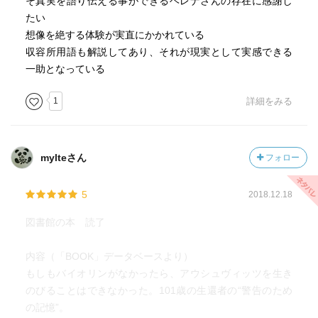
そ真実を語り伝える事ができるヘレナさんの存在に感謝し
たい
想像を絶する体験が実直にかかれている
収容所用語も解説してあり、それが現実として実感できる
一助となっている
1
詳細をみる
mylteさん
フォロー
5
2018.12.18
図書館の本 読了
内容（「BOOK」データベースより）
もしもバイオリンがなかったら、アウシュヴィッツを生き
のびることはできなかった。101歳の生還者の“警告のため
の記憶”。