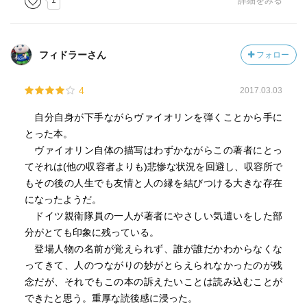
1
詳細をみる
うです。
ただでさえ過酷な環境で音楽がすくいになるかと思って読
んだのですが、所詮ビルケナウ。
フィドラーさん
フォロー
ユダヤ人だけではなくいろいろな国の囚人がいて、いろん
な組織があり、地下活動で救済の手が伸びていたことも知
4
2017.03.03
りました。
自分自身が下手ながらヴァイオリンを弾くことから手に
数日息苦しいまま読みました。
とった本。
良書です。
ヴァイオリン自体の描写はわずかながらこの著者にとっ
てそれは(他の収容者よりも)悲惨な状況を回避し、収容所で
Drogi mojego życia
もその後の人生でも友情と人の縁を結びつける大きな存在
になったようだ。
ドイツ親衛隊員の一人が著者にやさしい気遣いをした部
分がとても印象に残っている。
登場人物の名前が覚えられず、誰が誰だかわからなくな
ってきて、人のつながりの妙がとらえられなかったのが残
念だが、それでもこの本の訴えたいことは読み込むことが
できたと思う。重厚な読後感に浸った。