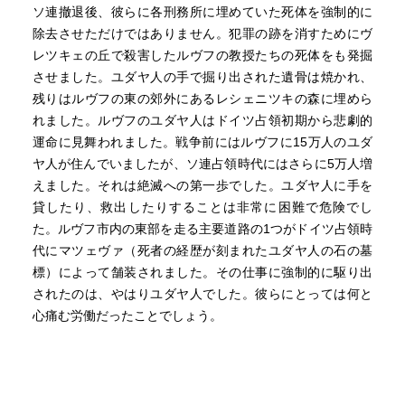
ソ連撤退後、彼らに各刑務所に埋めていた死体を強制的に
除去させただけではありません。犯罪の跡を消すためにヴ
レツキェの丘で殺害したルヴフの教授たちの死体をも発掘
させました。ユダヤ人の手で掘り出された遺骨は焼かれ、
残りはルヴフの東の郊外にあるレシェニツキの森に埋めら
れました。ルヴフのユダヤ人はドイツ占領初期から悲劇的
運命に見舞われました。戦争前にはルヴフに15万人のユダ
ヤ人が住んでいましたが、ソ連占領時代にはさらに5万人増
えました。それは絶滅への第一歩でした。ユダヤ人に手を
貸したり、救出したりすることは非常に困難で危険でし
た。ルヴフ市内の東部を走る主要道路の1つがドイツ占領時
代にマツェヴァ（死者の経歴が刻まれたユダヤ人の石の墓
標）によって舗装されました。その仕事に強制的に駆り出
されたのは、やはりユダヤ人でした。彼らにとっては何と
心痛む労働だったことでしょう。