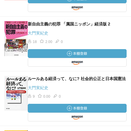
新自由主義の犯罪 「属国ニッポン」経済版 2
大門実紀史
18
2.00
0
ルールある経済って、なに? 社会的公正と日本国憲法
大門実紀史
9
0.00
0