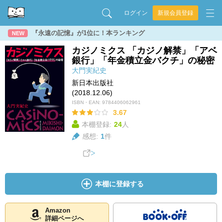
ログイン
新規会員登録
『永遠の記憶』が1位に！本ランキング
NEW
カジノミクス 「カジノ解禁」「アベ
銀行」「年金積立金バクチ」の秘密
大門実紀史
新日本出版社
(2018.12.06)
ISBN・EAN:
9784406062961
3.67
本棚登録:
24
人
感想:
1
件
本棚に登録する
Amazon
詳細ページへ