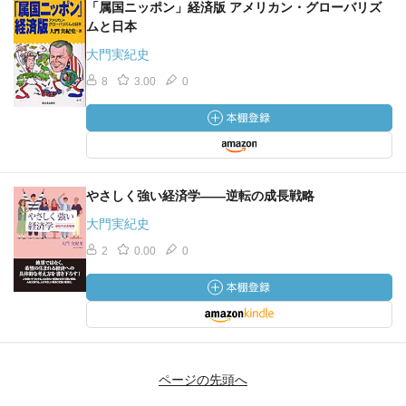
「属国ニッポン」経済版 アメリカン・グローバリズ
ムと日本
大門実紀史
8
3.00
0
やさしく強い経済学――逆転の成長戦略
大門実紀史
2
0.00
0
ページの先頭へ