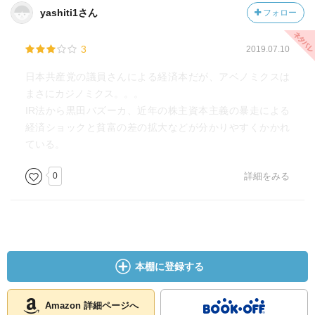
yashiti1さん
フォロー
3
2019.07.10
日本共産党の議員さんによる経済本だが、アベノミクスは
まさにカジノミクス。。。
IR法から黒田バズーカ、近年の株主資本主義の暴走による
経済ショックと貧富の差の拡大などが分かりやすくかかれ
ている。
0
詳細をみる
本棚に登録する
Amazon 詳細ページへ