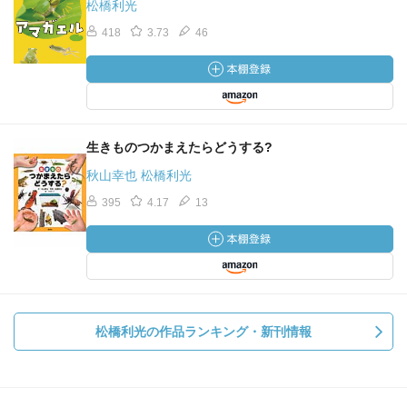
松橋利光
418
3.73
46
生きものつかまえたらどうする?
秋山幸也 松橋利光
395
4.17
13
松橋利光の作品ランキング・新刊情報