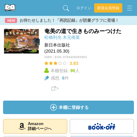
ログイン
新規会員登録
お待たせしました！「再読記録」が読書グラフに登場！
NEW
奄美の道で生きものみーつけた
松橋利光
木元侑菜
新日本出版社
(2021.05.30)
ISBN・EAN:
9784406065993
3.83
本棚登録:
90
人
感想:
6
件
本棚に登録する
Amazon
詳細ページへ