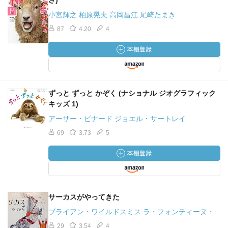
さ)
小宮輝之 柏原晃夫 高岡昌江 尾崎たまき
87
4.20
4
ずっと ずっと かぞく (ナショナル ジオグラフィック
キッズ 1)
アーサー・ビナード ジョエル・サートレイ
69
3.73
5
サーカスがやってきた
ブライアン・ワイルドスミス ラ・フォンティーヌ・
29
3.54
4