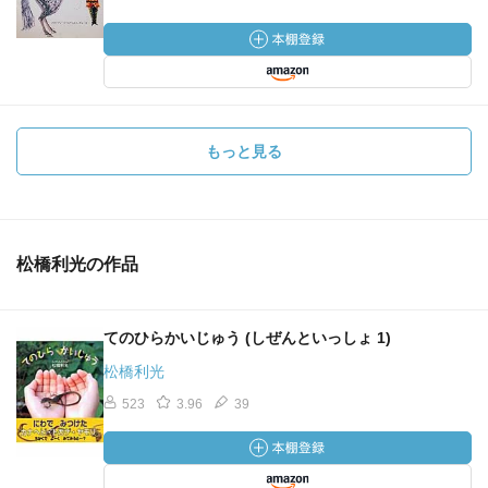
もっと見る
松橋利光の作品
てのひらかいじゅう (しぜんといっしょ 1)
松橋利光
523
3.96
39