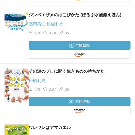
ジンベエザメのはこびかた (ほるぷ水族館えほん)
高岡昌江 松橋利光
519
3.78
35
その道のプロに聞く生きものの持ちかた
松橋利光
470
3.67
36
ワレワレはアマガエル