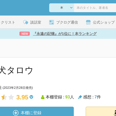
ックリスト
談話室
ブクログ通信
公式ショップ
『永遠の記憶』が1位に！本ランキング
NEW
犬タロウ
社
(2023年2月28日発売)
3.95
本棚登録 :
93
人
感想 :
7
件
本棚に登録