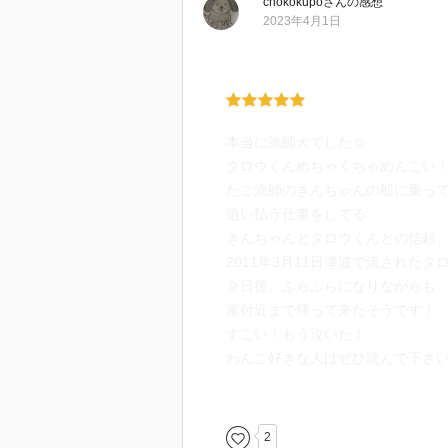
chokokupo
さん
の感想
2023年4月1日
本当に漁師犬でした☺
タロウくんめちゃくちゃめんごい
たこ漁師のきんちゃんの船に乗っ
追い払う仕事をしてる
きんちゃんとタロウくんとの信頼
2011年3月11日津波で流されたタ
９日後、ふらふらになりながらも
家付近まで帰って来たそうです！
すごい！もう泣いた！
わんこ好きな人はぜひ読んで下さ
タロウくんは2019年19歳で虹の
2