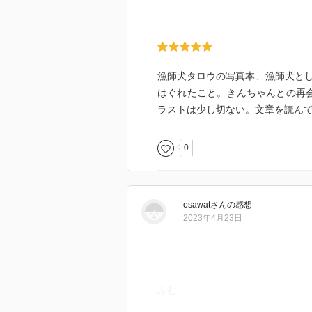
漁師犬タロウの写真本、漁師犬と
はぐれたこと。きんちゃんとの再
ラストは少し切ない。文章を読ん
0
osawat
さん
の感想
2023年4月23日
ふむ