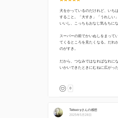
犬をかっているのだけれど、いち
すること。「大すき」「うれしい
いいし、こっちもおなじ気もちに
スーパーの前でかいぬしをまって
てくるところを見たくなる。だれ
のがすき。
だから、つなみではなればなれに
いかいできたときにむねに広がっ
た。
とてつもなくさみしいことだけど
0
いっしょに生きていくことができ
と思った。
Tatsuo-y
さん
の感想
2025年5月28日