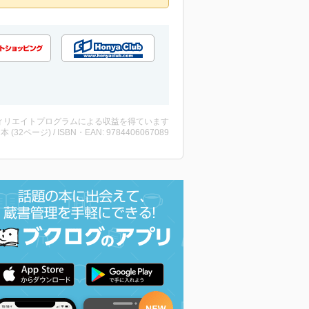
ィリエイトプログラムによる収益を得ています
 ・本 (32ページ) / ISBN・EAN: 9784406067089