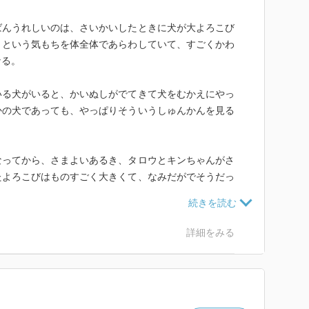
ばんうれしいのは、さいかいしたときに犬が大よろこび
」という気もちを体全体であらわしていて、すごくかわ
なる。
いる犬がいると、かいぬしがでてきて犬をむかえにやっ
かの犬であっても、やっぱりそういうしゅんかんを見る
なってから、さまよいあるき、タロウとキンちゃんがさ
たよろこびはものすごく大きくて、なみだがでそうだっ
、いぬとは一生をともにできない。でも、こころの中で
詳細をみる
る。一つ一つ、大切な思い出をつむいでいけたらいいな