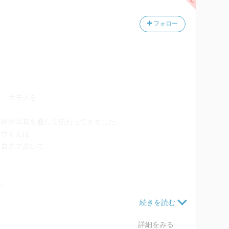
フォロー
！
て、カモメを
、絆が写真を通して伝わってきました。
ロウくんは
、自力で歩いて
い。
橋に渡ったそうです
詳細をみる