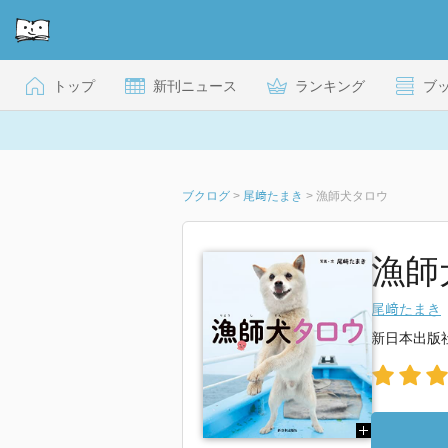
トップ
新刊ニュース
ランキング
ブ
ブクログ
>
尾﨑たまき
>
漁師犬タロウ
漁師
尾﨑たまき
新日本出版